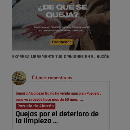
EXPRESA LIBREMENTE TUS OPINIONES EN EL BUZÓN
Últimos comentarios
Señora Alcaldesa Ud no ha vivido nunca en Pozuelo ,
pero yo si desde hace más de 60 años , …
Pozuelo de Alarcón
Quejas por el deterioro de
la limpieza …