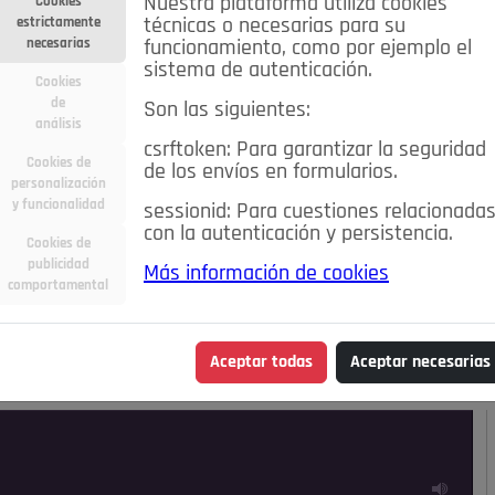
Nuestra plataforma utiliza cookies
Cookies
estrictamente
técnicas o necesarias para su
necesarias
funcionamiento, como por ejemplo el
sistema de autenticación.
Cookies
de
Son las siguientes:
análisis
csrftoken: Para garantizar la seguridad
Cookies de
de los envíos en formularios.
personalización
y funcionalidad
sessionid: Para cuestiones relacionada
con la autenticación y persistencia.
Cookies de
publicidad
Más información de cookies
ra
Deportes
Economía
Educación
comportamental
Madrid
Opinión IN
Pozuelo de Alarcón
Pozuelo en
Aceptar todas
Aceptar necesarias