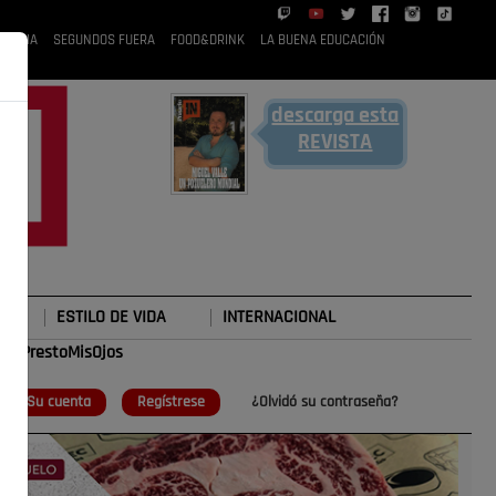
 RUBIA
SEGUNDOS FUERA
FOOD&DRINK
LA BUENA EDUCACIÓN
descarga esta
REVISTA
ESTILO DE VIDA
INTERNACIONAL
#TePrestoMisOjos
o
Su cuenta
Regístrese
¿Olvidó su contraseña?