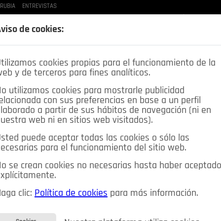
 RUBIA
ENTREVISTAS
LAS BUENAS MANERAS
LO QUE TE DIJE
SPLEEN DE POZUELO
CRÓNICAS DE UNA
viso de cookies:
tilizamos cookies propias para el funcionamiento de la
eb y de terceros para fines analíticos.
o utilizamos cookies para mostrarle publicidad
elacionada con sus preferencias en base a un perfil
laborado a partir de sus hábitos de navegación (ni en
uestra web ni en sitios web visitados).
sted puede aceptar todas las cookies o sólo las
DEPORTES
OPINIÓN IN
SALUD
🔴 EN DIRECTO
ecesarias para el funcionamiento del sitio web.
ia&Tecnología
Educación
Caridad
Pozuelo en imágenes
o se crean cookies no necesarias hasta haber aceptad
xplícitamente.
CIOS
MIS ANUNCIOS
CONTACTO
NOSOTROS
aga clic:
Política de cookies
para más información.