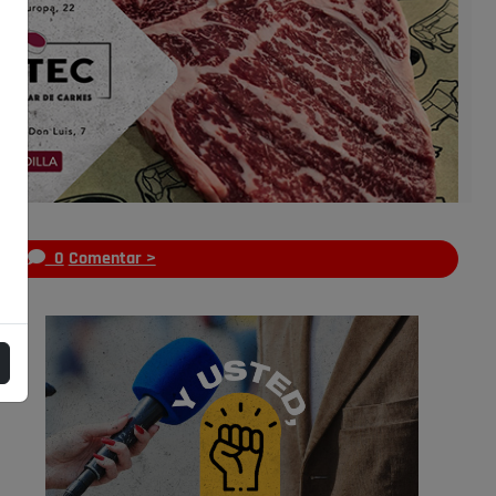
s
0
Comentar >