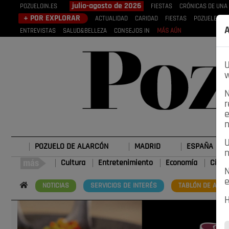
julio-agosto de 2026
POZUELOIN.ES
FIESTAS
CRÓNICAS DE UNA
+ POR EXPLORAR
ACTUALIDAD
CARIDAD
FIESTAS
POZUELEROS
A
ENTREVISTAS
SALUD&BELLEZA
CONSEJOS IN
MÁS AÚN
U
w
N
r
e
n
U
POZUELO DE ALARCÓN
MADRID
ESPAÑA
n
Cultura
Entretenimiento
Economía
Cienc
N
e
NOTICIAS
SERVICIOS DE INTERÉS
TABLÓN DE ANUN
H