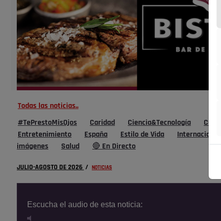
Todas las noticias..
#TePrestoMisOjos
Caridad
Ciencia&Tecnología
Cultu
Entretenimiento
España
Estilo de Vida
Internacional
imágenes
Salud
🔴 En Directo
JULIO-AGOSTO DE 2026
/
NOTICIAS
Escucha el audio de esta noticia: