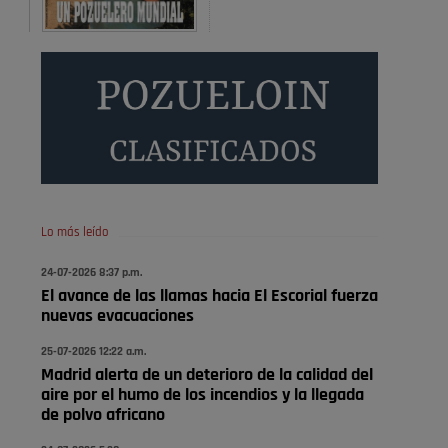
Será amigo de alguien importante...en el Congreso,
Senado, en la Policía o en la politica
Pozuelo de Alarcón
🔴 EXCLUSIVA | El comisario
de la …
😆Durán menos qué un caramelo en la puerta de un
colegio 🍬
Pozuelo de Alarcón
Lo más leído
🔴 EXCLUSIVA | El comisario
24-07-2026 8:37 p.m.
de la …
El avance de las llamas hacia El Escorial fuerza
nuevas evacuaciones
se va porke no tiene piscina 🤪🤪🤪
25-07-2026 12:22 a.m.
Pozuelo de Alarcón
Madrid alerta de un deterioro de la calidad del
🔴 EXCLUSIVA | El comisario
aire por el humo de los incendios y la llegada
de la …
de polvo africano