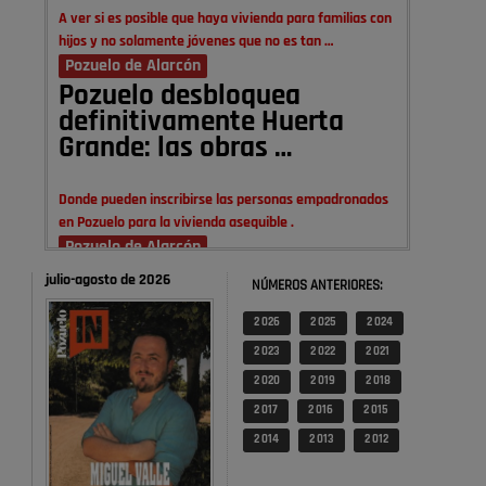
A ver si es posible que haya vivienda para familias con
hijos y no solamente jóvenes que no es tan …
Pozuelo de Alarcón
Pozuelo desbloquea
definitivamente Huerta
Grande: las obras …
Donde pueden inscribirse las personas empadronados
en Pozuelo para la vivienda asequible .
Pozuelo de Alarcón
Pozuelo desbloquea
julio-agosto de 2026
NÚMEROS ANTERIORES:
definitivamente Huerta
Grande: las obras …
2 026
2 025
2 024
2 023
2 022
2 021
También pienso que si no fuéramos tan sucios no haría
2 020
2 019
2 018
falta denunciar nada
2 017
2 016
2 015
Pozuelo de Alarcón
2 014
2 013
2 012
Quejas por el deterioro de
la limpieza …