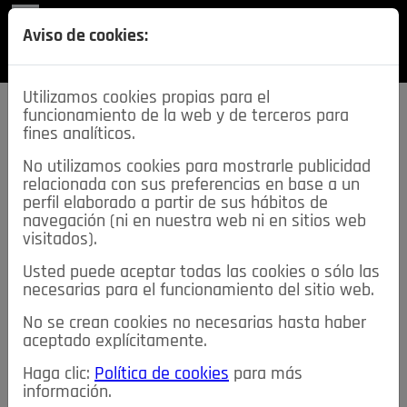
REVISTA
Aviso de cookies:
SECCIONES
Utilizamos cookies propias para el
funcionamiento de la web y de terceros para
fines analíticos.
No utilizamos cookies para mostrarle publicidad
relacionada con sus preferencias en base a un
descarga esta
perfil elaborado a partir de sus hábitos de
REVISTA
navegación (ni en nuestra web ni en sitios web
visitados).
Usted puede aceptar todas las cookies o sólo las
≡
NOTICIAS
necesarias para el funcionamiento del sitio web.
No se crean cookies no necesarias hasta haber
NOTICIAS
SERVICIOS DE INTERÉS
aceptado explícitamente.
TABLÓN DE ANUNCIOS
MIS ANUNCIOS
CONTACTO
Haga clic:
Política de cookies
para más
información.
NOSOTROS