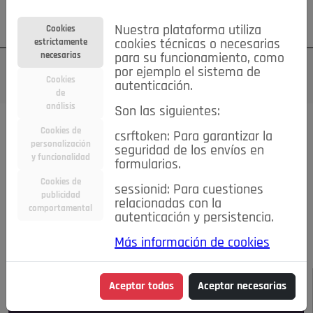
Su cuenta
Regístrese
¿Olvidó su contraseña?
Nuestra plataforma utiliza
Cookies
estrictamente
cookies técnicas o necesarias
necesarias
para su funcionamiento, como
por ejemplo el sistema de
Cookies
autenticación.
de
análisis
Son las siguientes:
Todas las noticias..
Cookies de
csrftoken: Para garantizar la
personalización
seguridad de los envíos en
#TePrestoMisOjos
Caridad
Ciencia&Tecnología
y funcionalidad
formularios.
Cultura
Deportes
Economía
Educación
Cookies de
Entretenimiento
España
Estilo de Vida
sessionid: Para cuestiones
publicidad
Internacional
Madrid
Opinión IN
Pozuelo de Alarcón
relacionadas con la
comportamental
autenticación y persistencia.
Pozuelo en imágenes
Salud
🔴 En Directo
Más información de cookies
JULIO-AGOSTO DE 2026
/
NOTICIAS
Aceptar todas
Aceptar necesarias
Escucha el audio de esta noticia: