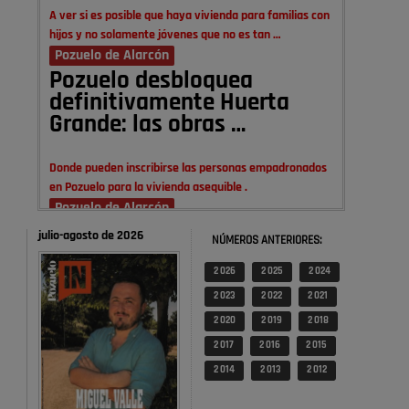
A ver si es posible que haya vivienda para familias con
hijos y no solamente jóvenes que no es tan …
Pozuelo de Alarcón
Pozuelo desbloquea
definitivamente Huerta
Grande: las obras …
Donde pueden inscribirse las personas empadronados
en Pozuelo para la vivienda asequible .
Pozuelo de Alarcón
Pozuelo desbloquea
julio-agosto de 2026
NÚMEROS ANTERIORES:
definitivamente Huerta
Grande: las obras …
2 026
2 025
2 024
2 023
2 022
2 021
También pienso que si no fuéramos tan sucios no haría
2 020
2 019
2 018
falta denunciar nada
2 017
2 016
2 015
Pozuelo de Alarcón
2 014
2 013
2 012
Quejas por el deterioro de
la limpieza …