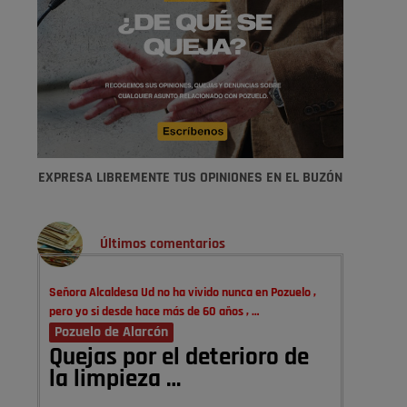
EXPRESA LIBREMENTE TUS OPINIONES EN EL BUZÓN
Últimos comentarios
Señora Alcaldesa Ud no ha vivido nunca en Pozuelo ,
pero yo si desde hace más de 60 años , …
Pozuelo de Alarcón
Quejas por el deterioro de
la limpieza …