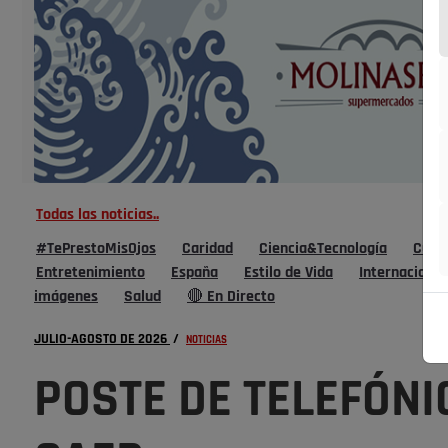
Todas las noticias..
#TePrestoMisOjos
Caridad
Ciencia&Tecnología
Cultu
Entretenimiento
España
Estilo de Vida
Internacional
imágenes
Salud
🔴 En Directo
JULIO-AGOSTO DE 2026
/
NOTICIAS
POSTE DE TELEFÓNI