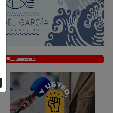
s
0
Comentar >