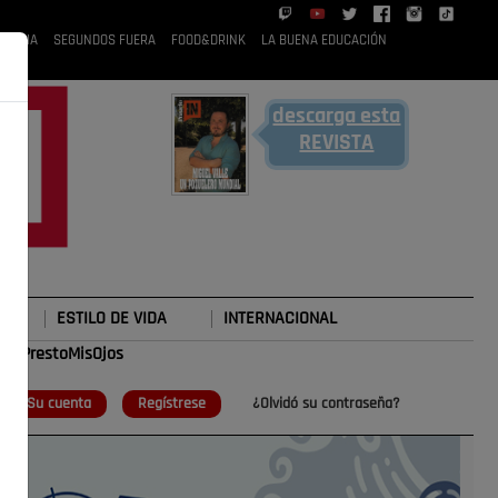
 RUBIA
SEGUNDOS FUERA
FOOD&DRINK
LA BUENA EDUCACIÓN
descarga esta
REVISTA
ESTILO DE VIDA
INTERNACIONAL
#TePrestoMisOjos
o
Su cuenta
Regístrese
¿Olvidó su contraseña?