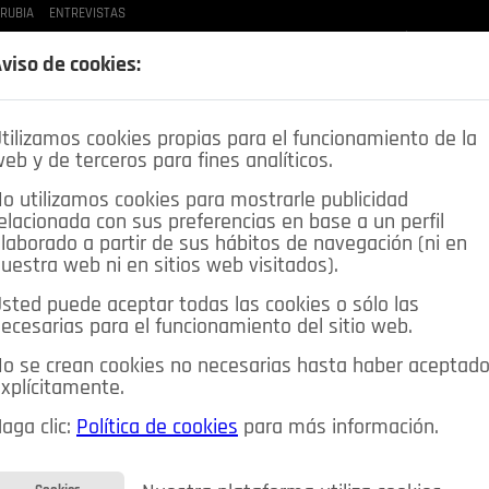
 RUBIA
ENTREVISTAS
LAS BUENAS MANERAS
LO QUE TE DIJE
SPLEEN DE POZUELO
CRÓNICAS DE UNA
viso de cookies:
tilizamos cookies propias para el funcionamiento de la
eb y de terceros para fines analíticos.
o utilizamos cookies para mostrarle publicidad
elacionada con sus preferencias en base a un perfil
laborado a partir de sus hábitos de navegación (ni en
uestra web ni en sitios web visitados).
sted puede aceptar todas las cookies o sólo las
DEPORTES
OPINIÓN IN
SALUD
🔴 EN DIRECTO
ecesarias para el funcionamiento del sitio web.
ia&Tecnología
Educación
Caridad
Pozuelo en imágenes
o se crean cookies no necesarias hasta haber aceptad
xplícitamente.
CIOS
MIS ANUNCIOS
CONTACTO
NOSOTROS
aga clic:
Política de cookies
para más información.