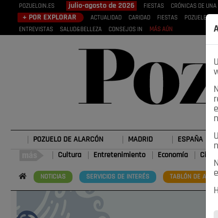
julio-agosto de 2026
POZUELOIN.ES
FIESTAS
CRÓNICAS DE UNA
+ POR EXPLORAR
ACTUALIDAD
CARIDAD
FIESTAS
POZUELEROS
A
ENTREVISTAS
SALUD&BELLEZA
CONSEJOS IN
MÁS AÚN
U
w
N
r
e
n
U
POZUELO DE ALARCÓN
MADRID
ESPAÑA
n
Cultura
Entretenimiento
Economía
Cienc
N
e
NOTICIAS
SERVICIOS DE INTERÉS
TABLÓN DE ANUN
H