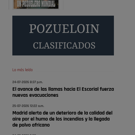
Será amigo de alguien importante...en el Congreso,
Senado, en la Policía o en la politica
Pozuelo de Alarcón
🔴 EXCLUSIVA | El comisario
de la …
😆Durán menos qué un caramelo en la puerta de un
colegio 🍬
Pozuelo de Alarcón
Lo más leído
🔴 EXCLUSIVA | El comisario
24-07-2026 8:37 p.m.
de la …
El avance de las llamas hacia El Escorial fuerza
nuevas evacuaciones
se va porke no tiene piscina 🤪🤪🤪
25-07-2026 12:22 a.m.
Pozuelo de Alarcón
Madrid alerta de un deterioro de la calidad del
🔴 EXCLUSIVA | El comisario
aire por el humo de los incendios y la llegada
de la …
de polvo africano