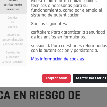
Nuestra plataforma utiliza cookies
Cookies
estrictamente
técnicas o necesarias para su
necesarias
funcionamiento, como por ejemplo el
sistema de autenticación.
Cookies
de
Son las siguientes:
análisis
csrftoken: Para garantizar la seguridad
Cookies de
de los envíos en formularios.
personalización
y funcionalidad
sessionid: Para cuestiones relacionada
con la autenticación y persistencia.
Cookies de
publicidad
Más información de cookies
ra
Deportes
Economía
Educación
comportamental
Madrid
Opinión IN
Pozuelo de Alarcón
Pozuelo en
Aceptar todas
Aceptar necesarias
CA EN RIESGO DE