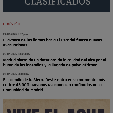
Policía o en la politica
Pozuelo de Alarcón
🔴 EXCLUSIVA | El comisario de la …
Lo más leído
😆Durán menos qué un caramelo en la puerta de un colegio 🍬
Pozuelo de Alarcón
24-07-2026 8:37 p.m.
El avance de las llamas hacia El Escorial fuerza nuevas
🔴 EXCLUSIVA | El comisario de la …
evacuaciones
se va porke no tiene piscina 🤪🤪🤪
25-07-2026 12:22 a.m.
Pozuelo de Alarcón
Madrid alerta de un deterioro de la calidad del aire por el
humo de los incendios y la llegada de polvo africano
🔴 EXCLUSIVA | El comisario de la …
24-07-2026 5:20 p.m.
El incendio de la Sierra Oeste entra en su momento más
crítico: 45.000 personas evacuadas o confinadas en la
Comunidad de Madrid