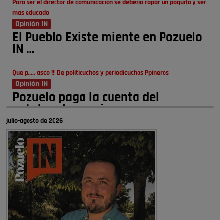
Para ser el director de comunicación se debería rapar un poquito y ser
mas educado
Opinión IN
El Pueblo Existe miente en Pozuelo
IN …
Que p..... asco !!! De politicuchos y periodicuchos Ppineros
Opinión IN
Pozuelo paga la cuenta del
autobombo: casi …
julio-agosto de 2026
Señora Alcaldesa Ud no ha vivido nunca en Pozuelo , pero yo si desde
hace más de 60 años , …
Pozuelo de Alarcón
Quejas por el deterioro de la
limpieza …
A ver si es posible que haya vivienda para familias con hijos y no
solamente jóvenes que no es tan …