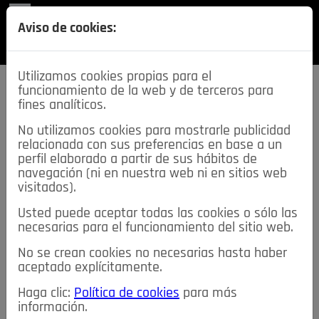
REVISTA
Aviso de cookies:
SECCIONES
Utilizamos cookies propias para el
funcionamiento de la web y de terceros para
fines analíticos.
No utilizamos cookies para mostrarle publicidad
relacionada con sus preferencias en base a un
descarga esta
perfil elaborado a partir de sus hábitos de
REVISTA
navegación (ni en nuestra web ni en sitios web
visitados).
Usted puede aceptar todas las cookies o sólo las
≡
NOTICIAS
necesarias para el funcionamiento del sitio web.
No se crean cookies no necesarias hasta haber
NOTICIAS
SERVICIOS DE INTERÉS
aceptado explícitamente.
TABLÓN DE ANUNCIOS
MIS ANUNCIOS
CONTACTO
Haga clic:
Política de cookies
para más
información.
NOSOTROS