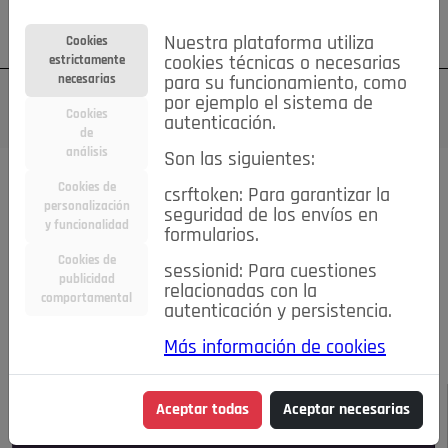
Su cuenta
Regístrese
¿Olvidó su contraseña?
Nuestra plataforma utiliza
Cookies
estrictamente
cookies técnicas o necesarias
necesarias
para su funcionamiento, como
por ejemplo el sistema de
Cookies
autenticación.
de
análisis
Son las siguientes:
Todas las noticias..
Cookies de
csrftoken: Para garantizar la
personalización
seguridad de los envíos en
#TePrestoMisOjos
Caridad
Ciencia&Tecnología
y funcionalidad
formularios.
Cultura
Deportes
Economía
Educación
Cookies de
Entretenimiento
España
Estilo de Vida
sessionid: Para cuestiones
publicidad
Internacional
Madrid
Opinión IN
Pozuelo de Alarcón
relacionadas con la
comportamental
autenticación y persistencia.
Pozuelo en imágenes
Salud
🔴 En Directo
Más información de cookies
JULIO-AGOSTO DE 2026
/
NOTICIAS
Aceptar todas
Aceptar necesarias
Escucha el audio de esta noticia: