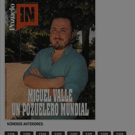
obras …
También pienso que si no fuéramos tan sucios no haría falta denunciar
nada
Pozuelo de Alarcón
Quejas por el deterioro de la
limpieza …
Será amigo de alguien importante...en el Congreso, Senado, en la
Policía o en la politica
Pozuelo de Alarcón
🔴 EXCLUSIVA | El comisario de la …
😆Durán menos qué un caramelo en la puerta de un colegio 🍬
Pozuelo de Alarcón
🔴 EXCLUSIVA | El comisario de la …
NÚMEROS ANTERIORES:
se va porke no tiene piscina 🤪🤪🤪
2 026
2 025
2 024
2 023
2 022
2 021
2 020
2 019