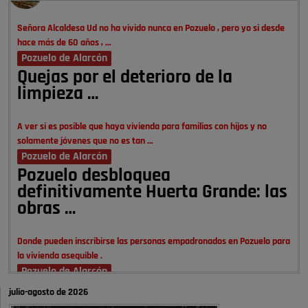
Señora Alcaldesa Ud no ha vivido nunca en Pozuelo , pero yo si desde
hace más de 60 años , …
Pozuelo de Alarcón
Quejas por el deterioro de la
limpieza …
A ver si es posible que haya vivienda para familias con hijos y no
solamente jóvenes que no es tan …
Pozuelo de Alarcón
Pozuelo desbloquea
definitivamente Huerta Grande: las
obras …
Donde pueden inscribirse las personas empadronados en Pozuelo para
la vivienda asequible .
Pozuelo de Alarcón
Pozuelo desbloquea
julio-agosto de 2026
definitivamente Huerta Grande: las