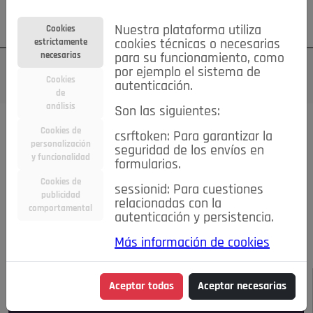
Su cuenta
Regístrese
¿Olvidó su contraseña?
Nuestra plataforma utiliza
Cookies
estrictamente
cookies técnicas o necesarias
necesarias
para su funcionamiento, como
por ejemplo el sistema de
Cookies
autenticación.
de
análisis
Son las siguientes:
Todas las noticias..
Cookies de
csrftoken: Para garantizar la
personalización
seguridad de los envíos en
#TePrestoMisOjos
Caridad
Ciencia&Tecnología
y funcionalidad
formularios.
Cultura
Deportes
Economía
Educación
Cookies de
Entretenimiento
España
Estilo de Vida
sessionid: Para cuestiones
publicidad
Internacional
Madrid
Opinión IN
Pozuelo de Alarcón
relacionadas con la
comportamental
autenticación y persistencia.
Pozuelo en imágenes
Salud
🔴 En Directo
Más información de cookies
JULIO-AGOSTO DE 2026
/
NOTICIAS
Aceptar todas
Aceptar necesarias
Escucha el audio de esta noticia: