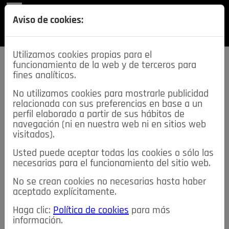
REVISTA
Aviso de cookies:
SECCIONES
Utilizamos cookies propias para el
funcionamiento de la web y de terceros para
fines analíticos.
No utilizamos cookies para mostrarle publicidad
relacionada con sus preferencias en base a un
descarga esta
perfil elaborado a partir de sus hábitos de
REVISTA
navegación (ni en nuestra web ni en sitios web
visitados).
Usted puede aceptar todas las cookies o sólo las
≡
NOTICIAS
necesarias para el funcionamiento del sitio web.
No se crean cookies no necesarias hasta haber
NOTICIAS
SERVICIOS DE INTERÉS
aceptado explícitamente.
TABLÓN DE ANUNCIOS
MIS ANUNCIOS
CONTACTO
Haga clic:
Política de cookies
para más
información.
NOSOTROS