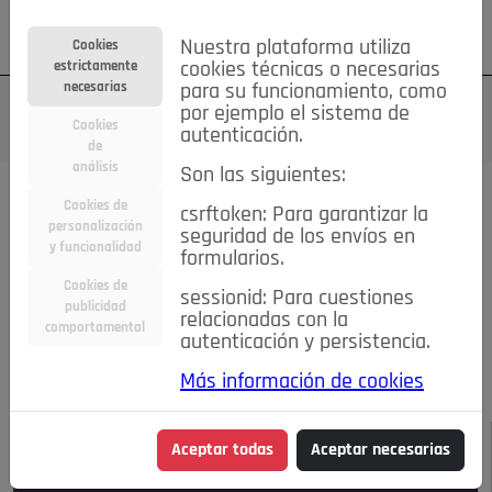
Su cuenta
Regístrese
¿Olvidó su contraseña?
Nuestra plataforma utiliza
Cookies
estrictamente
cookies técnicas o necesarias
necesarias
para su funcionamiento, como
por ejemplo el sistema de
Cookies
autenticación.
de
análisis
Son las siguientes:
Todas las noticias..
Cookies de
csrftoken: Para garantizar la
personalización
seguridad de los envíos en
#TePrestoMisOjos
Caridad
Ciencia&Tecnología
y funcionalidad
formularios.
Cultura
Deportes
Economía
Educación
Cookies de
Entretenimiento
España
Estilo de Vida
sessionid: Para cuestiones
publicidad
Internacional
Madrid
Opinión IN
Pozuelo de Alarcón
relacionadas con la
comportamental
autenticación y persistencia.
Pozuelo en imágenes
Salud
🔴 En Directo
Más información de cookies
JULIO-AGOSTO DE 2026
/
NOTICIAS
Aceptar todas
Aceptar necesarias
Escucha el audio de esta noticia: