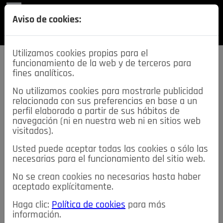
REVISTA
Aviso de cookies:
SECCIONES
Utilizamos cookies propias para el
funcionamiento de la web y de terceros para
fines analíticos.
No utilizamos cookies para mostrarle publicidad
relacionada con sus preferencias en base a un
descarga esta
perfil elaborado a partir de sus hábitos de
REVISTA
navegación (ni en nuestra web ni en sitios web
visitados).
Usted puede aceptar todas las cookies o sólo las
≡
NOTICIAS
necesarias para el funcionamiento del sitio web.
No se crean cookies no necesarias hasta haber
NOTICIAS
SERVICIOS DE INTERÉS
aceptado explícitamente.
TABLÓN DE ANUNCIOS
MIS ANUNCIOS
CONTACTO
Haga clic:
Política de cookies
para más
información.
NOSOTROS