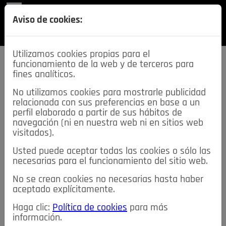
REVISTA
Aviso de cookies:
SECCIONES
Utilizamos cookies propias para el
funcionamiento de la web y de terceros para
fines analíticos.
No utilizamos cookies para mostrarle publicidad
relacionada con sus preferencias en base a un
descarga esta
perfil elaborado a partir de sus hábitos de
REVISTA
navegación (ni en nuestra web ni en sitios web
visitados).
Usted puede aceptar todas las cookies o sólo las
≡
NOTICIAS
necesarias para el funcionamiento del sitio web.
No se crean cookies no necesarias hasta haber
NOTICIAS
SERVICIOS DE INTERÉS
aceptado explícitamente.
TABLÓN DE ANUNCIOS
MIS ANUNCIOS
CONTACTO
Haga clic:
Política de cookies
para más
información.
NOSOTROS