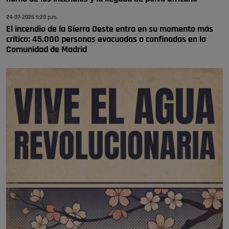
🔴 EXCLUSIVA | El comisario de la …
24-07-2026 5:20 p.m.
El incendio de la Sierra Oeste entra en su momento más
crítico: 45.000 personas evacuadas o confinadas en la
Comunidad de Madrid