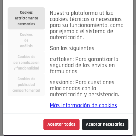
Su cuenta
Regístrese
¿Olvidó su contraseña?
Nuestra plataforma utiliza
Cookies
estrictamente
cookies técnicas o necesarias
necesarias
para su funcionamiento, como
por ejemplo el sistema de
Cookies
autenticación.
de
análisis
Son las siguientes:
Todas las noticias..
Cookies de
csrftoken: Para garantizar la
personalización
seguridad de los envíos en
#TePrestoMisOjos
Caridad
Ciencia&Tecnología
y funcionalidad
formularios.
Cultura
Deportes
Economía
Educación
Cookies de
Entretenimiento
España
Estilo de Vida
sessionid: Para cuestiones
publicidad
Internacional
Madrid
Opinión IN
Pozuelo de Alarcón
relacionadas con la
comportamental
autenticación y persistencia.
Pozuelo en imágenes
Salud
🔴 En Directo
Más información de cookies
JULIO-AGOSTO DE 2026
/
NOTICIAS
Aceptar todas
Aceptar necesarias
Escucha el audio de esta noticia: