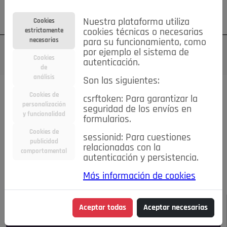
Su cuenta
Regístrese
¿Olvidó su contraseña?
Nuestra plataforma utiliza
Cookies
estrictamente
cookies técnicas o necesarias
necesarias
para su funcionamiento, como
por ejemplo el sistema de
Cookies
autenticación.
de
análisis
Son las siguientes:
Todas las noticias..
Cookies de
csrftoken: Para garantizar la
personalización
seguridad de los envíos en
#TePrestoMisOjos
Caridad
Ciencia&Tecnología
y funcionalidad
formularios.
Cultura
Deportes
Economía
Educación
Cookies de
Entretenimiento
España
Estilo de Vida
sessionid: Para cuestiones
publicidad
Internacional
Madrid
Opinión IN
Pozuelo de Alarcón
relacionadas con la
comportamental
autenticación y persistencia.
Pozuelo en imágenes
Salud
🔴 En Directo
Más información de cookies
JULIO-AGOSTO DE 2026
/
NOTICIAS
Aceptar todas
Aceptar necesarias
Escucha el audio de esta noticia: