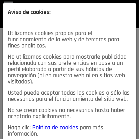
REVISTA
Aviso de cookies:
SECCIONES
Utilizamos cookies propias para el
funcionamiento de la web y de terceros para
fines analíticos.
No utilizamos cookies para mostrarle publicidad
relacionada con sus preferencias en base a un
descarga esta
perfil elaborado a partir de sus hábitos de
REVISTA
navegación (ni en nuestra web ni en sitios web
visitados).
Usted puede aceptar todas las cookies o sólo las
≡
NOTICIAS
necesarias para el funcionamiento del sitio web.
No se crean cookies no necesarias hasta haber
NOTICIAS
SERVICIOS DE INTERÉS
aceptado explícitamente.
TABLÓN DE ANUNCIOS
MIS ANUNCIOS
CONTACTO
Haga clic:
Política de cookies
para más
información.
NOSOTROS