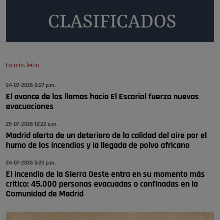
🔴 EXCLUSIVA | El comisario de la …
A ver si llega alguno que de verdad le importe la seguridad de Pozuelo
Pozuelo de Alarcón
🔴 EXCLUSIVA | El comisario de la …
Lo más leído
Wayne Rooney era el comisario de pozuelo?
24-07-2026 8:37 p.m.
Pozuelo de Alarcón
El avance de las llamas hacia El Escorial fuerza nuevas
🔴 EXCLUSIVA | El comisario de la …
evacuaciones
25-07-2026 12:22 a.m.
Madrid alerta de un deterioro de la calidad del aire por el
humo de los incendios y la llegada de polvo africano
24-07-2026 5:20 p.m.
El incendio de la Sierra Oeste entra en su momento más
crítico: 45.000 personas evacuadas o confinadas en la
Comunidad de Madrid