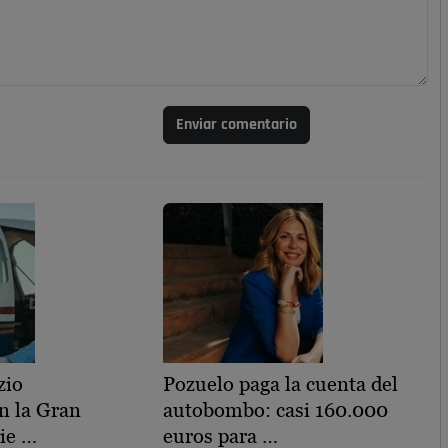
Enviar comentario
zio
Pozuelo paga la cuenta del
n la Gran
autobombo: casi 160.000
ie …
euros para …