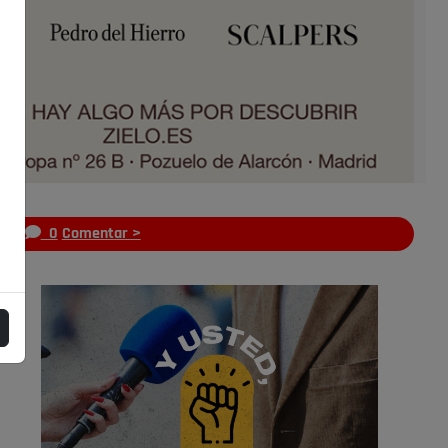
s
0
Comentar >