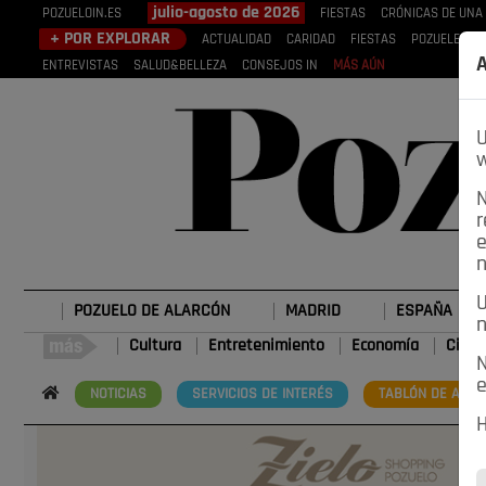
julio-agosto de 2026
POZUELOIN.ES
FIESTAS
CRÓNICAS DE UNA
+ POR EXPLORAR
ACTUALIDAD
CARIDAD
FIESTAS
POZUELEROS
A
ENTREVISTAS
SALUD&BELLEZA
CONSEJOS IN
MÁS AÚN
U
w
N
r
e
n
U
POZUELO DE ALARCÓN
MADRID
ESPAÑA
n
Cultura
Entretenimiento
Economía
Cienc
N
e
NOTICIAS
SERVICIOS DE INTERÉS
TABLÓN DE ANUN
H