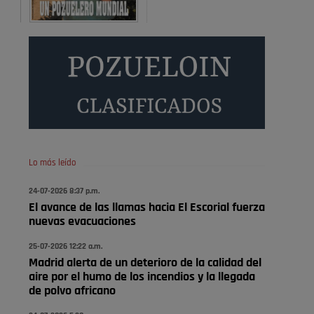
Donde pueden inscribirse las personas empadronados
en Pozuelo para la vivienda asequible .
Pozuelo de Alarcón
Pozuelo desbloquea
definitivamente Huerta
Grande: las obras …
También pienso que si no fuéramos tan sucios no haría
falta denunciar nada
Pozuelo de Alarcón
Lo más leído
Quejas por el deterioro de
24-07-2026 8:37 p.m.
la limpieza …
El avance de las llamas hacia El Escorial fuerza
nuevas evacuaciones
Será amigo de alguien importante...en el Congreso,
Senado, en la Policía o en la politica
25-07-2026 12:22 a.m.
Madrid alerta de un deterioro de la calidad del
Pozuelo de Alarcón
aire por el humo de los incendios y la llegada
🔴 EXCLUSIVA | El comisario
de polvo africano
de la …