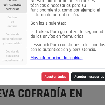
Nuestra plataforma utiliza cookies
Cookies
estrictamente
técnicas o necesarias para su
necesarias
funcionamiento, como por ejemplo el
sistema de autenticación.
Cookies
de
Son las siguientes:
análisis
csrftoken: Para garantizar la seguridad
Cookies de
de los envíos en formularios.
personalización
y funcionalidad
sessionid: Para cuestiones relacionada
con la autenticación y persistencia.
Cookies de
publicidad
Más información de cookies
ra
Deportes
Economía
Educación
comportamental
Madrid
Opinión IN
Pozuelo de Alarcón
Pozuelo en
Aceptar todas
Aceptar necesarias
EVA COFRADÍA EN