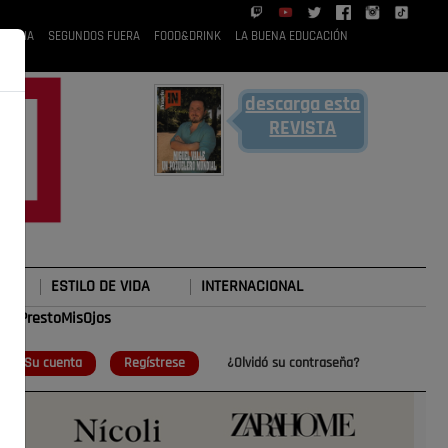
 RUBIA
SEGUNDOS FUERA
FOOD&DRINK
LA BUENA EDUCACIÓN
descarga esta
REVISTA
ESTILO DE VIDA
INTERNACIONAL
#TePrestoMisOjos
o
Su cuenta
Regístrese
¿Olvidó su contraseña?