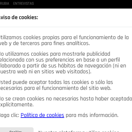
 RUBIA
ENTREVISTAS
LAS BUENAS MANERAS
LO QUE TE DIJE
SPLEEN DE POZUELO
CRÓNICAS DE UNA
viso de cookies:
tilizamos cookies propias para el funcionamiento de la
eb y de terceros para fines analíticos.
o utilizamos cookies para mostrarle publicidad
elacionada con sus preferencias en base a un perfil
laborado a partir de sus hábitos de navegación (ni en
uestra web ni en sitios web visitados).
sted puede aceptar todas las cookies o sólo las
DEPORTES
OPINIÓN IN
SALUD
🔴 EN DIRECTO
ecesarias para el funcionamiento del sitio web.
ia&Tecnología
Educación
Caridad
Pozuelo en imágenes
o se crean cookies no necesarias hasta haber aceptad
xplícitamente.
CIOS
MIS ANUNCIOS
CONTACTO
NOSOTROS
aga clic:
Política de cookies
para más información.