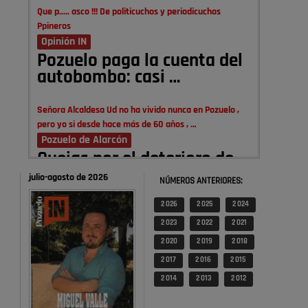
Que p..... asco !!! De politicuchos y periodicuchos
Ppineros
Opinión IN
Pozuelo paga la cuenta del
autobombo: casi …
Señora Alcaldesa Ud no ha vivido nunca en Pozuelo ,
pero yo si desde hace más de 60 años , …
Pozuelo de Alarcón
Quejas por el deterioro de
la limpieza …
julio-agosto de 2026
NÚMEROS ANTERIORES:
2 026
2 025
2 024
A ver si es posible que haya vivienda para familias con
hijos y no solamente jóvenes que no es tan …
2 023
2 022
2 021
Pozuelo de Alarcón
2 020
2 019
2 018
Pozuelo desbloquea
2 017
2 016
2 015
definitivamente Huerta
2 014
2 013
2 012
Grande: las obras …