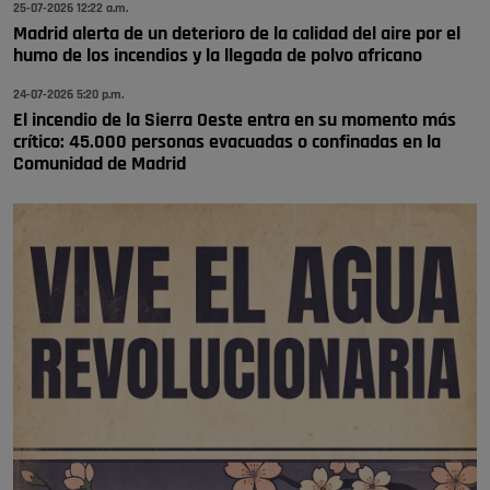
se va porke no tiene piscina 🤪🤪🤪
25-07-2026 12:22 a.m.
Pozuelo de Alarcón
Madrid alerta de un deterioro de la calidad del aire por el
humo de los incendios y la llegada de polvo africano
🔴 EXCLUSIVA | El comisario de la …
24-07-2026 5:20 p.m.
El incendio de la Sierra Oeste entra en su momento más
crítico: 45.000 personas evacuadas o confinadas en la
Comunidad de Madrid