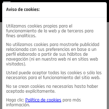
REVISTA
Aviso de cookies:
SECCIONES
Utilizamos cookies propias para el
funcionamiento de la web y de terceros para
fines analíticos.
No utilizamos cookies para mostrarle publicidad
relacionada con sus preferencias en base a un
descarga esta
perfil elaborado a partir de sus hábitos de
REVISTA
navegación (ni en nuestra web ni en sitios web
visitados).
Usted puede aceptar todas las cookies o sólo las
≡
NOTICIAS
necesarias para el funcionamiento del sitio web.
No se crean cookies no necesarias hasta haber
NOTICIAS
SERVICIOS DE INTERÉS
aceptado explícitamente.
TABLÓN DE ANUNCIOS
MIS ANUNCIOS
CONTACTO
Haga clic:
Política de cookies
para más
información.
NOSOTROS