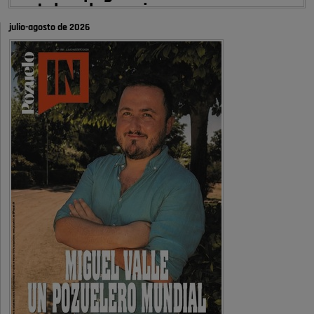
autobombo: casi …
julio-agosto de 2026
Señora Alcaldesa Ud no ha vivido nunca en Pozuelo , pero yo si desde
hace más de 60 años , …
Pozuelo de Alarcón
Quejas por el deterioro de la
limpieza …
A ver si es posible que haya vivienda para familias con hijos y no
solamente jóvenes que no es tan …
Pozuelo de Alarcón
Pozuelo desbloquea
definitivamente Huerta Grande: las
obras …
Donde pueden inscribirse las personas empadronados en Pozuelo para
la vivienda asequible .
Pozuelo de Alarcón
Pozuelo desbloquea