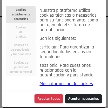
Su cuenta
Regístrese
¿Olvidó su contraseña?
Nuestra plataforma utiliza
Cookies
estrictamente
cookies técnicas o necesarias
necesarias
para su funcionamiento, como
por ejemplo el sistema de
Cookies
autenticación.
de
análisis
Son las siguientes:
Todas las noticias..
Cookies de
csrftoken: Para garantizar la
personalización
seguridad de los envíos en
#TePrestoMisOjos
Caridad
Ciencia&Tecnología
y funcionalidad
formularios.
Cultura
Deportes
Economía
Educación
Cookies de
Entretenimiento
España
Estilo de Vida
sessionid: Para cuestiones
publicidad
Internacional
Madrid
Opinión IN
Pozuelo de Alarcón
relacionadas con la
comportamental
autenticación y persistencia.
Pozuelo en imágenes
Salud
🔴 En Directo
Más información de cookies
JULIO-AGOSTO DE 2026
/
NOTICIAS
Aceptar todas
Aceptar necesarias
Escucha el audio de esta noticia: