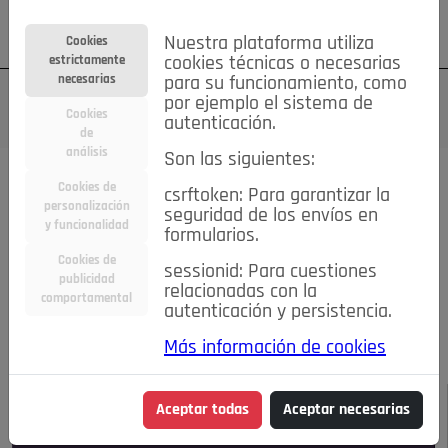
Su cuenta
Regístrese
¿Olvidó su contraseña?
Nuestra plataforma utiliza
Cookies
estrictamente
cookies técnicas o necesarias
necesarias
para su funcionamiento, como
por ejemplo el sistema de
Cookies
autenticación.
de
análisis
Son las siguientes:
Todas las noticias..
Cookies de
csrftoken: Para garantizar la
personalización
seguridad de los envíos en
#TePrestoMisOjos
Caridad
Ciencia&Tecnología
y funcionalidad
formularios.
Cultura
Deportes
Economía
Educación
Cookies de
Entretenimiento
España
Estilo de Vida
sessionid: Para cuestiones
publicidad
Internacional
Madrid
Opinión IN
Pozuelo de Alarcón
relacionadas con la
comportamental
autenticación y persistencia.
Pozuelo en imágenes
Salud
🔴 En Directo
Más información de cookies
JULIO-AGOSTO DE 2026
/
NOTICIAS
Aceptar todas
Aceptar necesarias
Escucha el audio de esta noticia: