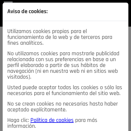
REVISTA
Aviso de cookies:
SECCIONES
Utilizamos cookies propias para el
funcionamiento de la web y de terceros para
fines analíticos.
No utilizamos cookies para mostrarle publicidad
relacionada con sus preferencias en base a un
descarga esta
perfil elaborado a partir de sus hábitos de
REVISTA
navegación (ni en nuestra web ni en sitios web
visitados).
Usted puede aceptar todas las cookies o sólo las
≡
NOTICIAS
necesarias para el funcionamiento del sitio web.
No se crean cookies no necesarias hasta haber
NOTICIAS
SERVICIOS DE INTERÉS
aceptado explícitamente.
TABLÓN DE ANUNCIOS
MIS ANUNCIOS
CONTACTO
Haga clic:
Política de cookies
para más
información.
NOSOTROS