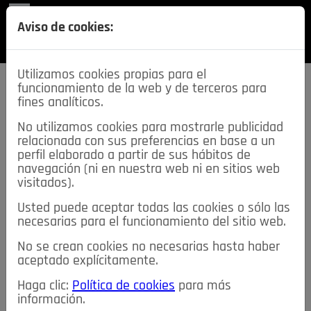
REVISTA
Aviso de cookies:
SECCIONES
Utilizamos cookies propias para el
funcionamiento de la web y de terceros para
fines analíticos.
No utilizamos cookies para mostrarle publicidad
relacionada con sus preferencias en base a un
descarga esta
perfil elaborado a partir de sus hábitos de
REVISTA
navegación (ni en nuestra web ni en sitios web
visitados).
Usted puede aceptar todas las cookies o sólo las
≡
NOTICIAS
necesarias para el funcionamiento del sitio web.
No se crean cookies no necesarias hasta haber
NOTICIAS
SERVICIOS DE INTERÉS
aceptado explícitamente.
TABLÓN DE ANUNCIOS
MIS ANUNCIOS
CONTACTO
Haga clic:
Política de cookies
para más
información.
NOSOTROS