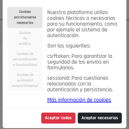
Su cuenta
Regístrese
¿Olvidó su contraseña?
Nuestra plataforma utiliza
Cookies
estrictamente
cookies técnicas o necesarias
necesarias
para su funcionamiento, como
por ejemplo el sistema de
Cookies
autenticación.
de
análisis
Son las siguientes:
Todas las noticias..
Cookies de
csrftoken: Para garantizar la
personalización
seguridad de los envíos en
#TePrestoMisOjos
Caridad
Ciencia&Tecnología
y funcionalidad
formularios.
Cultura
Deportes
Economía
Educación
Cookies de
Entretenimiento
España
Estilo de Vida
sessionid: Para cuestiones
publicidad
Internacional
Madrid
Opinión IN
Pozuelo de Alarcón
relacionadas con la
comportamental
autenticación y persistencia.
Pozuelo en imágenes
Salud
🔴 En Directo
Más información de cookies
JULIO-AGOSTO DE 2026
/
NOTICIAS
ESPECTÁCULOS,
Aceptar todas
Aceptar necesarias