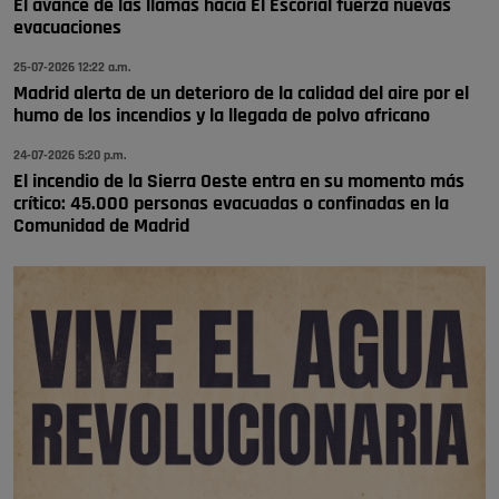
El avance de las llamas hacia El Escorial fuerza nuevas
🔴 EXCLUSIVA | El comisario de la …
evacuaciones
25-07-2026 12:22 a.m.
Madrid alerta de un deterioro de la calidad del aire por el
humo de los incendios y la llegada de polvo africano
24-07-2026 5:20 p.m.
El incendio de la Sierra Oeste entra en su momento más
crítico: 45.000 personas evacuadas o confinadas en la
Comunidad de Madrid