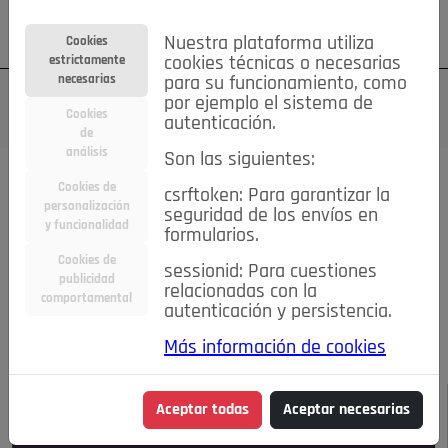
Su cuenta
Regístrese
¿Olvidó su contraseña?
Nuestra plataforma utiliza
Cookies
estrictamente
cookies técnicas o necesarias
necesarias
para su funcionamiento, como
por ejemplo el sistema de
Cookies
autenticación.
de
análisis
Son las siguientes:
Todas las noticias..
Cookies de
csrftoken: Para garantizar la
personalización
seguridad de los envíos en
#TePrestoMisOjos
Caridad
Ciencia&Tecnología
y funcionalidad
formularios.
Cultura
Deportes
Economía
Educación
Cookies de
Entretenimiento
España
Estilo de Vida
sessionid: Para cuestiones
publicidad
Internacional
Madrid
Opinión IN
Pozuelo de Alarcón
relacionadas con la
comportamental
autenticación y persistencia.
Pozuelo en imágenes
Salud
🔴 En Directo
Más información de cookies
JULIO-AGOSTO DE 2026
/
NOTICIAS
Aceptar todas
Aceptar necesarias
Escucha el audio de esta noticia: