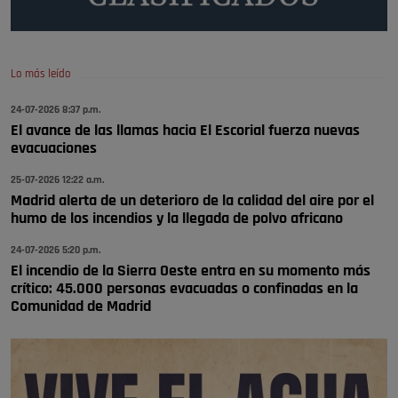
A ver si llega alguno que de verdad le importe la seguridad de Pozuelo
Pozuelo de Alarcón
🔴 EXCLUSIVA | El comisario de la …
Lo más leído
Wayne Rooney era el comisario de pozuelo?
24-07-2026 8:37 p.m.
Pozuelo de Alarcón
El avance de las llamas hacia El Escorial fuerza nuevas
🔴 EXCLUSIVA | El comisario de la …
evacuaciones
25-07-2026 12:22 a.m.
Madrid alerta de un deterioro de la calidad del aire por el
humo de los incendios y la llegada de polvo africano
24-07-2026 5:20 p.m.
El incendio de la Sierra Oeste entra en su momento más
crítico: 45.000 personas evacuadas o confinadas en la
Comunidad de Madrid