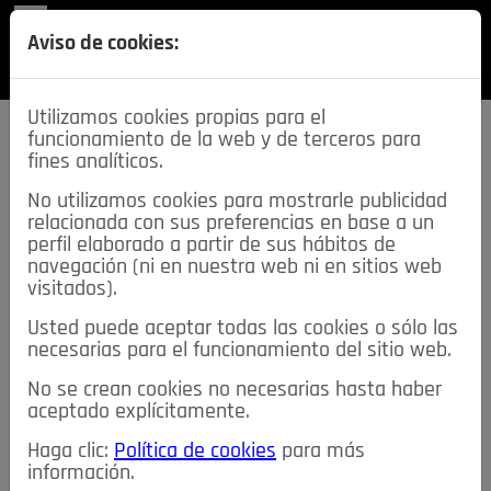
REVISTA
Aviso de cookies:
SECCIONES
Utilizamos cookies propias para el
funcionamiento de la web y de terceros para
fines analíticos.
No utilizamos cookies para mostrarle publicidad
relacionada con sus preferencias en base a un
descarga esta
perfil elaborado a partir de sus hábitos de
REVISTA
navegación (ni en nuestra web ni en sitios web
visitados).
Usted puede aceptar todas las cookies o sólo las
≡
NOTICIAS
necesarias para el funcionamiento del sitio web.
No se crean cookies no necesarias hasta haber
NOTICIAS
SERVICIOS DE INTERÉS
aceptado explícitamente.
TABLÓN DE ANUNCIOS
MIS ANUNCIOS
CONTACTO
Haga clic:
Política de cookies
para más
información.
NOSOTROS