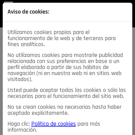
REVISTA
Aviso de cookies:
SECCIONES
Utilizamos cookies propias para el
funcionamiento de la web y de terceros para
fines analíticos.
No utilizamos cookies para mostrarle publicidad
relacionada con sus preferencias en base a un
descarga esta
perfil elaborado a partir de sus hábitos de
REVISTA
navegación (ni en nuestra web ni en sitios web
visitados).
Usted puede aceptar todas las cookies o sólo las
≡
NOTICIAS
necesarias para el funcionamiento del sitio web.
No se crean cookies no necesarias hasta haber
NOTICIAS
SERVICIOS DE INTERÉS
aceptado explícitamente.
TABLÓN DE ANUNCIOS
MIS ANUNCIOS
CONTACTO
Haga clic:
Política de cookies
para más
información.
NOSOTROS