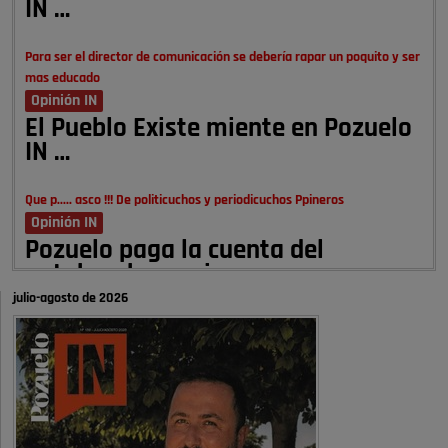
IN …
Para ser el director de comunicación se debería rapar un poquito y ser
mas educado
Opinión IN
El Pueblo Existe miente en Pozuelo
IN …
Que p..... asco !!! De politicuchos y periodicuchos Ppineros
Opinión IN
Pozuelo paga la cuenta del
autobombo: casi …
julio-agosto de 2026
Señora Alcaldesa Ud no ha vivido nunca en Pozuelo , pero yo si desde
hace más de 60 años , …
Pozuelo de Alarcón
Quejas por el deterioro de la
limpieza …