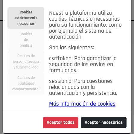
Su cuenta
Regístrese
¿Olvidó su contraseña?
Nuestra plataforma utiliza
Cookies
estrictamente
cookies técnicas o necesarias
necesarias
para su funcionamiento, como
por ejemplo el sistema de
Cookies
autenticación.
de
análisis
Son las siguientes:
Todas las noticias..
Cookies de
csrftoken: Para garantizar la
personalización
seguridad de los envíos en
#TePrestoMisOjos
Caridad
Ciencia&Tecnología
y funcionalidad
formularios.
Cultura
Deportes
Economía
Educación
Cookies de
Entretenimiento
España
Estilo de Vida
sessionid: Para cuestiones
publicidad
Internacional
Madrid
Opinión IN
Pozuelo de Alarcón
relacionadas con la
comportamental
autenticación y persistencia.
Pozuelo en imágenes
Salud
🔴 En Directo
Más información de cookies
JULIO-AGOSTO DE 2026
/
NOTICIAS
Aceptar todas
Aceptar necesarias
Escucha el audio de esta noticia: