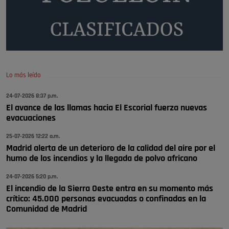
Será amigo de alguien importante...en el Congreso, Senado, en la
Policía o en la politica
Pozuelo de Alarcón
🔴 EXCLUSIVA | El comisario de la …
Lo más leído
😆Durán menos qué un caramelo en la puerta de un colegio 🍬
Pozuelo de Alarcón
24-07-2026 8:37 p.m.
El avance de las llamas hacia El Escorial fuerza nuevas
🔴 EXCLUSIVA | El comisario de la …
evacuaciones
se va porke no tiene piscina 🤪🤪🤪
25-07-2026 12:22 a.m.
Pozuelo de Alarcón
Madrid alerta de un deterioro de la calidad del aire por el
humo de los incendios y la llegada de polvo africano
🔴 EXCLUSIVA | El comisario de la …
24-07-2026 5:20 p.m.
El incendio de la Sierra Oeste entra en su momento más
crítico: 45.000 personas evacuadas o confinadas en la
Comunidad de Madrid