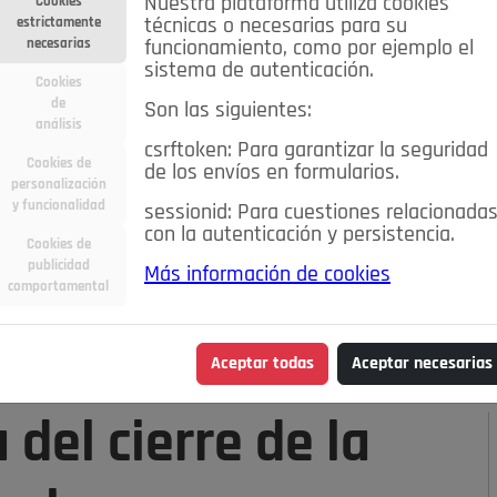
Nuestra plataforma utiliza cookies
Cookies
estrictamente
técnicas o necesarias para su
necesarias
funcionamiento, como por ejemplo el
sistema de autenticación.
Cookies
de
Son las siguientes:
análisis
csrftoken: Para garantizar la seguridad
Cookies de
de los envíos en formularios.
personalización
y funcionalidad
sessionid: Para cuestiones relacionada
con la autenticación y persistencia.
Cookies de
publicidad
Más información de cookies
ra
Deportes
Economía
Educación
comportamental
Madrid
Opinión IN
Pozuelo de Alarcón
Pozuelo en
Aceptar todas
Aceptar necesarias
 del cierre de la