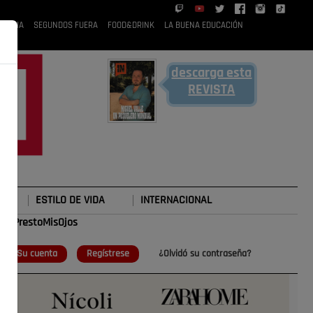
 RUBIA
SEGUNDOS FUERA
FOOD&DRINK
LA BUENA EDUCACIÓN
descarga esta
REVISTA
ESTILO DE VIDA
INTERNACIONAL
#TePrestoMisOjos
o
Su cuenta
Regístrese
¿Olvidó su contraseña?