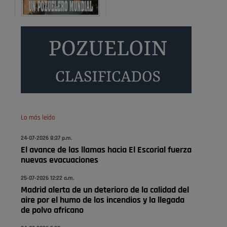
Será amigo de alguien importante...en el Congreso,
Senado, en la Policía o en la politica
Pozuelo de Alarcón
🔴 EXCLUSIVA | El comisario
de la …
😆Durán menos qué un caramelo en la puerta de un
colegio 🍬
Pozuelo de Alarcón
Lo más leído
🔴 EXCLUSIVA | El comisario
24-07-2026 8:37 p.m.
de la …
El avance de las llamas hacia El Escorial fuerza
nuevas evacuaciones
se va porke no tiene piscina 🤪🤪🤪
25-07-2026 12:22 a.m.
Pozuelo de Alarcón
Madrid alerta de un deterioro de la calidad del
🔴 EXCLUSIVA | El comisario
aire por el humo de los incendios y la llegada
de la …
de polvo africano