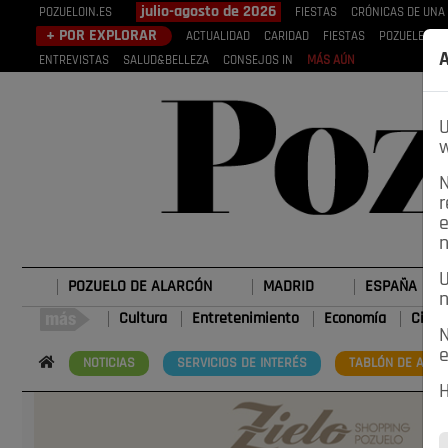
julio-agosto de 2026
POZUELOIN.ES
FIESTAS
CRÓNICAS DE UNA
+ POR EXPLORAR
ACTUALIDAD
CARIDAD
FIESTAS
POZUELEROS
A
ENTREVISTAS
SALUD&BELLEZA
CONSEJOS IN
MÁS AÚN
U
w
N
r
e
n
U
POZUELO DE ALARCÓN
MADRID
ESPAÑA
n
Cultura
Entretenimiento
Economía
Cienc
N
e
NOTICIAS
SERVICIOS DE INTERÉS
TABLÓN DE ANUN
H