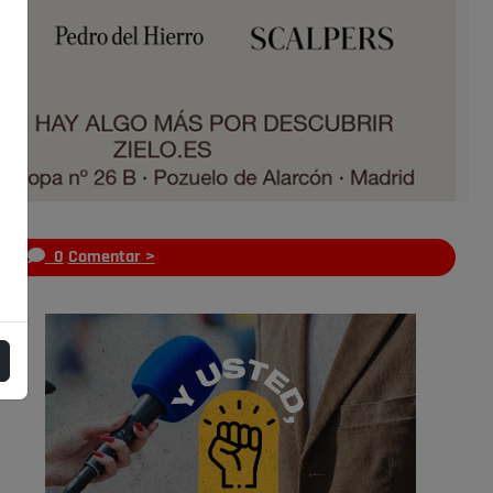
s
0
Comentar >