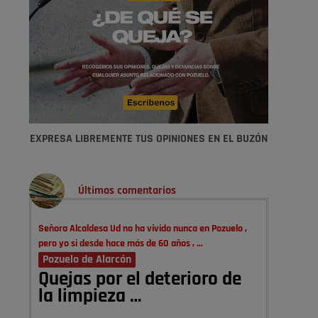
EXPRESA LIBREMENTE TUS OPINIONES EN EL BUZÓN
Últimos comentarios
Señora Alcaldesa Ud no ha vivido nunca en Pozuelo ,
pero yo si desde hace más de 60 años , …
Pozuelo de Alarcón
Quejas por el deterioro de
la limpieza …