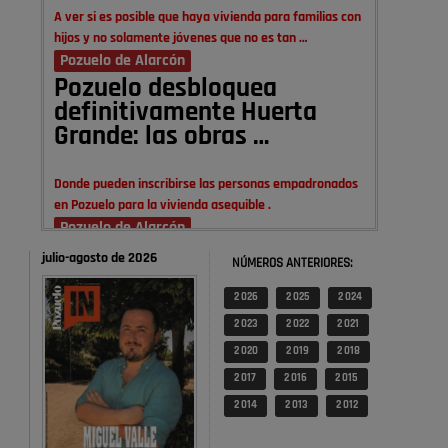
A ver si es posible que haya vivienda para familias con
hijos y no solamente jóvenes que no es tan …
Pozuelo de Alarcón
Pozuelo desbloquea
definitivamente Huerta
Grande: las obras …
Donde pueden inscribirse las personas empadronados
en Pozuelo para la vivienda asequible .
Pozuelo de Alarcón
Pozuelo desbloquea
julio-agosto de 2026
NÚMEROS ANTERIORES:
definitivamente Huerta
Grande: las obras …
2 026
2 025
2 024
2 023
2 022
2 021
También pienso que si no fuéramos tan sucios no haría
2 020
2 019
2 018
falta denunciar nada
2 017
2 016
2 015
Pozuelo de Alarcón
2 014
2 013
2 012
Quejas por el deterioro de
la limpieza …