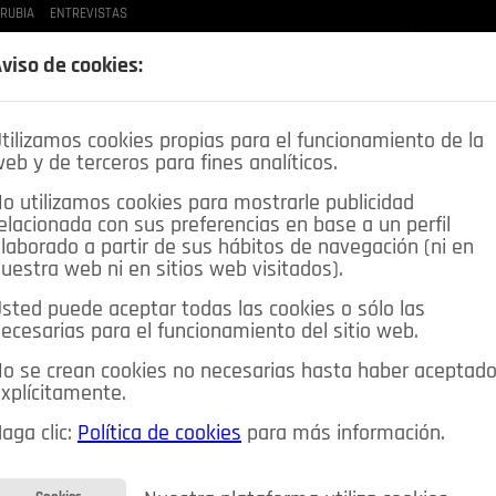
 RUBIA
ENTREVISTAS
LAS BUENAS MANERAS
LO QUE TE DIJE
SPLEEN DE POZUELO
CRÓNICAS DE UNA
viso de cookies:
tilizamos cookies propias para el funcionamiento de la
eb y de terceros para fines analíticos.
o utilizamos cookies para mostrarle publicidad
elacionada con sus preferencias en base a un perfil
laborado a partir de sus hábitos de navegación (ni en
uestra web ni en sitios web visitados).
sted puede aceptar todas las cookies o sólo las
DEPORTES
OPINIÓN IN
SALUD
🔴 EN DIRECTO
ecesarias para el funcionamiento del sitio web.
ia&Tecnología
Educación
Caridad
Pozuelo en imágenes
o se crean cookies no necesarias hasta haber aceptad
xplícitamente.
CIOS
MIS ANUNCIOS
CONTACTO
NOSOTROS
aga clic:
Política de cookies
para más información.