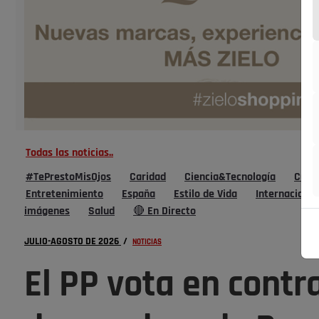
Todas las noticias..
#TePrestoMisOjos
Caridad
Ciencia&Tecnología
Cultu
Entretenimiento
España
Estilo de Vida
Internacional
imágenes
Salud
🔴 En Directo
JULIO-AGOSTO DE 2026
/
NOTICIAS
El PP vota en contra