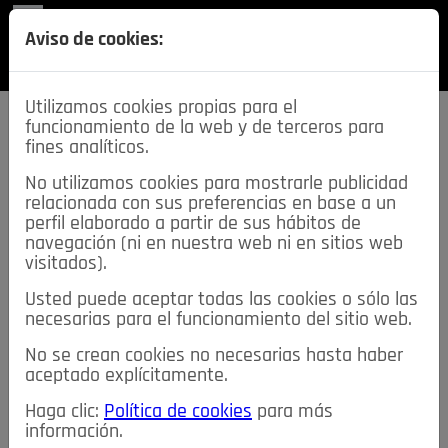
REVISTA
Aviso de cookies:
SECCIONES
Utilizamos cookies propias para el
funcionamiento de la web y de terceros para
fines analíticos.
No utilizamos cookies para mostrarle publicidad
relacionada con sus preferencias en base a un
descarga esta
perfil elaborado a partir de sus hábitos de
REVISTA
navegación (ni en nuestra web ni en sitios web
visitados).
Usted puede aceptar todas las cookies o sólo las
≡
NOTICIAS
necesarias para el funcionamiento del sitio web.
No se crean cookies no necesarias hasta haber
NOTICIAS
SERVICIOS DE INTERÉS
aceptado explícitamente.
TABLÓN DE ANUNCIOS
MIS ANUNCIOS
CONTACTO
Haga clic:
Política de cookies
para más
información.
NOSOTROS