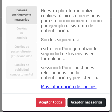
Su cuenta
Regístrese
¿Olvidó su contraseña?
Nuestra plataforma utiliza
Cookies
estrictamente
cookies técnicas o necesarias
necesarias
para su funcionamiento, como
por ejemplo el sistema de
Cookies
autenticación.
de
análisis
Son las siguientes:
Todas las noticias..
Cookies de
csrftoken: Para garantizar la
personalización
seguridad de los envíos en
#TePrestoMisOjos
Caridad
Ciencia&Tecnología
y funcionalidad
formularios.
Cultura
Deportes
Economía
Educación
Cookies de
Entretenimiento
España
Estilo de Vida
sessionid: Para cuestiones
publicidad
Internacional
Madrid
Opinión IN
Pozuelo de Alarcón
relacionadas con la
comportamental
autenticación y persistencia.
Pozuelo en imágenes
Salud
🔴 En Directo
Más información de cookies
JULIO-AGOSTO DE 2026
/
NOTICIAS
Aceptar todas
Aceptar necesarias
Escucha el audio de esta noticia: