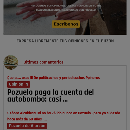
EXPRESA LIBREMENTE TUS OPINIONES EN EL BUZÓN
Últimos comentarios
Que p..... asco !!! De politicuchos y periodicuchos Ppineros
Opinión IN
Pozuelo paga la cuenta del
autobombo: casi …
Señora Alcaldesa Ud no ha vivido nunca en Pozuelo , pero yo si desde
hace más de 60 años , …
Pozuelo de Alarcón