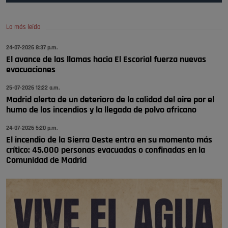
todos, no vamos a notar …
Pozuelo de Alarcón
🔴 EXCLUSIVA | El comisario de la …
Lo más leído
24-07-2026 8:37 p.m.
A ver si llega alguno que de verdad le importe la seguridad de Pozuelo
El avance de las llamas hacia El Escorial fuerza nuevas
Pozuelo de Alarcón
evacuaciones
🔴 EXCLUSIVA | El comisario de la …
25-07-2026 12:22 a.m.
Madrid alerta de un deterioro de la calidad del aire por el
humo de los incendios y la llegada de polvo africano
24-07-2026 5:20 p.m.
El incendio de la Sierra Oeste entra en su momento más
crítico: 45.000 personas evacuadas o confinadas en la
Comunidad de Madrid