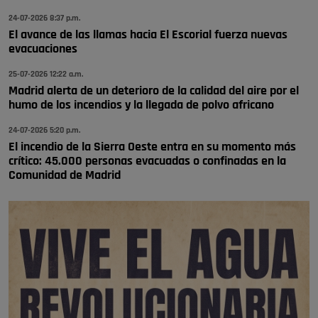
Wayne Rooney era el comisario de pozuelo?
24-07-2026 8:37 p.m.
Pozuelo de Alarcón
El avance de las llamas hacia El Escorial fuerza nuevas
🔴 EXCLUSIVA | El comisario de la …
evacuaciones
25-07-2026 12:22 a.m.
Madrid alerta de un deterioro de la calidad del aire por el
humo de los incendios y la llegada de polvo africano
24-07-2026 5:20 p.m.
El incendio de la Sierra Oeste entra en su momento más
crítico: 45.000 personas evacuadas o confinadas en la
Comunidad de Madrid