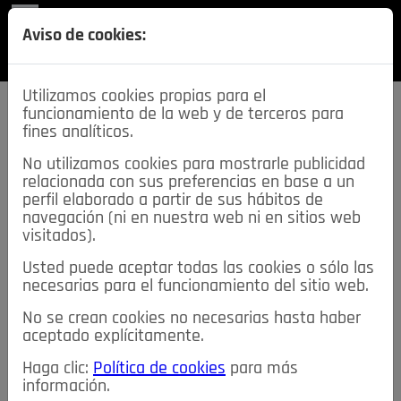
REVISTA
Aviso de cookies:
SECCIONES
Utilizamos cookies propias para el
funcionamiento de la web y de terceros para
fines analíticos.
No utilizamos cookies para mostrarle publicidad
relacionada con sus preferencias en base a un
descarga esta
perfil elaborado a partir de sus hábitos de
REVISTA
navegación (ni en nuestra web ni en sitios web
visitados).
Usted puede aceptar todas las cookies o sólo las
≡
NOTICIAS
necesarias para el funcionamiento del sitio web.
No se crean cookies no necesarias hasta haber
NOTICIAS
SERVICIOS DE INTERÉS
aceptado explícitamente.
TABLÓN DE ANUNCIOS
MIS ANUNCIOS
CONTACTO
Haga clic:
Política de cookies
para más
información.
NOSOTROS