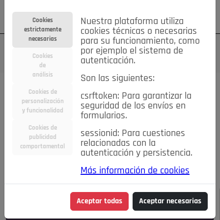
Su cuenta
Regístrese
¿Olvidó su contraseña?
Nuestra plataforma utiliza
Cookies
estrictamente
cookies técnicas o necesarias
necesarias
para su funcionamiento, como
por ejemplo el sistema de
Cookies
autenticación.
de
análisis
Son las siguientes:
Todas las noticias..
Cookies de
csrftoken: Para garantizar la
personalización
seguridad de los envíos en
#TePrestoMisOjos
Caridad
Ciencia&Tecnología
y funcionalidad
formularios.
Cultura
Deportes
Economía
Educación
Cookies de
Entretenimiento
España
Estilo de Vida
sessionid: Para cuestiones
publicidad
Internacional
Madrid
Opinión IN
Pozuelo de Alarcón
relacionadas con la
comportamental
autenticación y persistencia.
Pozuelo en imágenes
Salud
🔴 En Directo
Más información de cookies
JULIO-AGOSTO DE 2026
/
NOTICIAS
Aceptar todas
Aceptar necesarias
Escucha el audio de esta noticia: