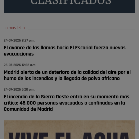
A ver si llega alguno que de verdad le importe la seguridad de Pozuelo
Pozuelo de Alarcón
🔴 EXCLUSIVA | El comisario de la …
Lo más leído
Wayne Rooney era el comisario de pozuelo?
24-07-2026 8:37 p.m.
Pozuelo de Alarcón
El avance de las llamas hacia El Escorial fuerza nuevas
🔴 EXCLUSIVA | El comisario de la …
evacuaciones
25-07-2026 12:22 a.m.
Madrid alerta de un deterioro de la calidad del aire por el
humo de los incendios y la llegada de polvo africano
24-07-2026 5:20 p.m.
El incendio de la Sierra Oeste entra en su momento más
crítico: 45.000 personas evacuadas o confinadas en la
Comunidad de Madrid