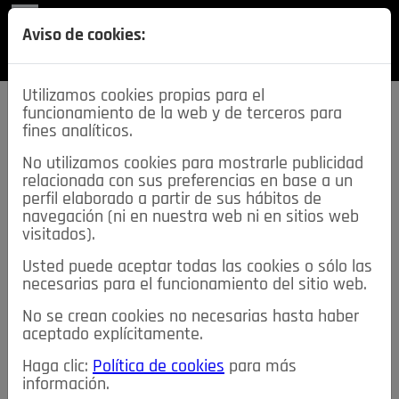
REVISTA
Aviso de cookies:
SECCIONES
Utilizamos cookies propias para el
funcionamiento de la web y de terceros para
fines analíticos.
No utilizamos cookies para mostrarle publicidad
relacionada con sus preferencias en base a un
descarga esta
perfil elaborado a partir de sus hábitos de
REVISTA
navegación (ni en nuestra web ni en sitios web
visitados).
Usted puede aceptar todas las cookies o sólo las
≡
NOTICIAS
necesarias para el funcionamiento del sitio web.
No se crean cookies no necesarias hasta haber
NOTICIAS
SERVICIOS DE INTERÉS
aceptado explícitamente.
TABLÓN DE ANUNCIOS
MIS ANUNCIOS
CONTACTO
Haga clic:
Política de cookies
para más
información.
NOSOTROS