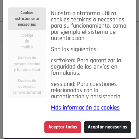
Su cuenta
Regístrese
¿Olvidó su contraseña?
Nuestra plataforma utiliza
Cookies
estrictamente
cookies técnicas o necesarias
necesarias
para su funcionamiento, como
por ejemplo el sistema de
Cookies
autenticación.
de
análisis
Son las siguientes:
Todas las noticias..
Cookies de
csrftoken: Para garantizar la
personalización
seguridad de los envíos en
#TePrestoMisOjos
Caridad
Ciencia&Tecnología
y funcionalidad
formularios.
Cultura
Deportes
Economía
Educación
Cookies de
Entretenimiento
España
Estilo de Vida
sessionid: Para cuestiones
publicidad
Internacional
Madrid
Opinión IN
Pozuelo de Alarcón
relacionadas con la
comportamental
autenticación y persistencia.
Pozuelo en imágenes
Salud
🔴 En Directo
Más información de cookies
JULIO-AGOSTO DE 2026
/
NOTICIAS
Aceptar todas
Aceptar necesarias
Escucha el audio de esta noticia: