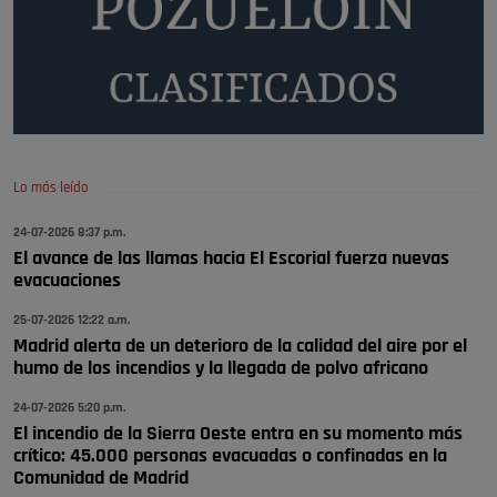
Pozuelo de Alarcón
🔴 EXCLUSIVA | El comisario de la …
A ver si llega alguno que de verdad le importe la seguridad de Pozuelo
Pozuelo de Alarcón
🔴 EXCLUSIVA | El comisario de la …
Lo más leído
Wayne Rooney era el comisario de pozuelo?
24-07-2026 8:37 p.m.
Pozuelo de Alarcón
El avance de las llamas hacia El Escorial fuerza nuevas
🔴 EXCLUSIVA | El comisario de la …
evacuaciones
25-07-2026 12:22 a.m.
Madrid alerta de un deterioro de la calidad del aire por el
humo de los incendios y la llegada de polvo africano
24-07-2026 5:20 p.m.
El incendio de la Sierra Oeste entra en su momento más
crítico: 45.000 personas evacuadas o confinadas en la
Comunidad de Madrid