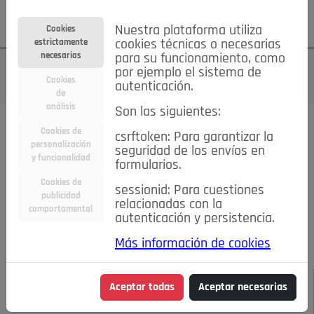
Su cuenta
Regístrese
¿Olvidó su contraseña?
Nuestra plataforma utiliza
Cookies
estrictamente
cookies técnicas o necesarias
necesarias
para su funcionamiento, como
por ejemplo el sistema de
Cookies
autenticación.
de
análisis
Son las siguientes:
Todas las noticias..
Cookies de
csrftoken: Para garantizar la
personalización
seguridad de los envíos en
#TePrestoMisOjos
Caridad
Ciencia&Tecnología
y funcionalidad
formularios.
Cultura
Deportes
Economía
Educación
Cookies de
Entretenimiento
España
Estilo de Vida
sessionid: Para cuestiones
publicidad
Internacional
Madrid
Opinión IN
Pozuelo de Alarcón
relacionadas con la
comportamental
autenticación y persistencia.
Pozuelo en imágenes
Salud
🔴 En Directo
Más información de cookies
JULIO-AGOSTO DE 2026
/
NOTICIAS
Cine de verano
Aceptar todas
Aceptar necesarias