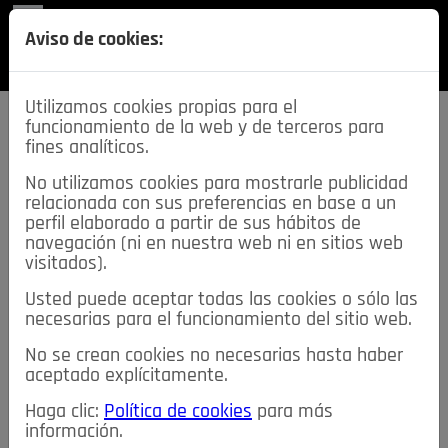
REVISTA
Aviso de cookies:
SECCIONES
Utilizamos cookies propias para el
funcionamiento de la web y de terceros para
fines analíticos.
No utilizamos cookies para mostrarle publicidad
relacionada con sus preferencias en base a un
descarga esta
perfil elaborado a partir de sus hábitos de
REVISTA
navegación (ni en nuestra web ni en sitios web
visitados).
Usted puede aceptar todas las cookies o sólo las
≡
NOTICIAS
necesarias para el funcionamiento del sitio web.
No se crean cookies no necesarias hasta haber
NOTICIAS
SERVICIOS DE INTERÉS
aceptado explícitamente.
TABLÓN DE ANUNCIOS
MIS ANUNCIOS
CONTACTO
Haga clic:
Política de cookies
para más
información.
NOSOTROS