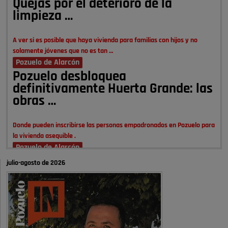
Quejas por el deterioro de la
limpieza …
A ver si es posible que haya vivienda para familias con hijos y no
solamente jóvenes que no es tan …
Pozuelo de Alarcón
Pozuelo desbloquea
definitivamente Huerta Grande: las
obras …
Donde pueden inscribirse las personas empadronados en Pozuelo para
la vivienda asequible .
Pozuelo de Alarcón
Pozuelo desbloquea
julio-agosto de 2026
definitivamente Huerta Grande: las
obras …
También pienso que si no fuéramos tan sucios no haría falta denunciar
nada