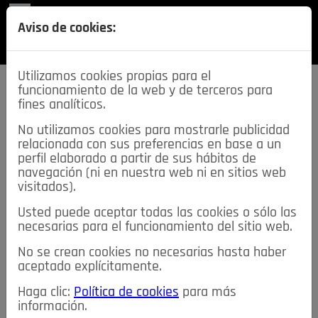
REVISTA
Aviso de cookies:
SECCIONES
Utilizamos cookies propias para el
funcionamiento de la web y de terceros para
fines analíticos.
No utilizamos cookies para mostrarle publicidad
relacionada con sus preferencias en base a un
descarga esta
perfil elaborado a partir de sus hábitos de
REVISTA
navegación (ni en nuestra web ni en sitios web
visitados).
Usted puede aceptar todas las cookies o sólo las
≡
NOTICIAS
necesarias para el funcionamiento del sitio web.
No se crean cookies no necesarias hasta haber
NOTICIAS
SERVICIOS DE INTERÉS
aceptado explícitamente.
TABLÓN DE ANUNCIOS
MIS ANUNCIOS
CONTACTO
Haga clic:
Política de cookies
para más
información.
NOSOTROS