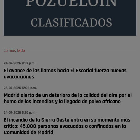
Pozuelo de Alarcón
🔴 EXCLUSIVA | El comisario de la …
A ver si llega alguno que de verdad le importe la seguridad de Pozuelo
Pozuelo de Alarcón
🔴 EXCLUSIVA | El comisario de la …
Lo más leído
Wayne Rooney era el comisario de pozuelo?
24-07-2026 8:37 p.m.
Pozuelo de Alarcón
El avance de las llamas hacia El Escorial fuerza nuevas
🔴 EXCLUSIVA | El comisario de la …
evacuaciones
25-07-2026 12:22 a.m.
Madrid alerta de un deterioro de la calidad del aire por el
humo de los incendios y la llegada de polvo africano
24-07-2026 5:20 p.m.
El incendio de la Sierra Oeste entra en su momento más
crítico: 45.000 personas evacuadas o confinadas en la
Comunidad de Madrid