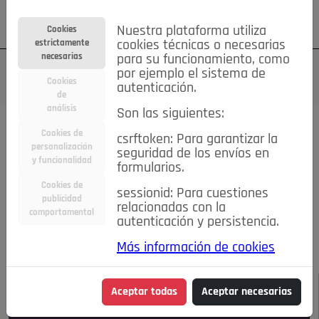
Su cuenta
Regístrese
¿Olvidó su contraseña?
Nuestra plataforma utiliza
Cookies
estrictamente
cookies técnicas o necesarias
necesarias
para su funcionamiento, como
por ejemplo el sistema de
Cookies
autenticación.
de
análisis
Son las siguientes:
Todas las noticias..
Cookies de
csrftoken: Para garantizar la
personalización
seguridad de los envíos en
#TePrestoMisOjos
Caridad
Ciencia&Tecnología
y funcionalidad
formularios.
Cultura
Deportes
Economía
Educación
Cookies de
Entretenimiento
España
Estilo de Vida
sessionid: Para cuestiones
publicidad
Internacional
Madrid
Opinión IN
Pozuelo de Alarcón
relacionadas con la
comportamental
autenticación y persistencia.
Pozuelo en imágenes
Salud
🔴 En Directo
Más información de cookies
JULIO-AGOSTO DE 2026
/
NOTICIAS
Aceptar todas
Aceptar necesarias
Escucha el audio de esta noticia: