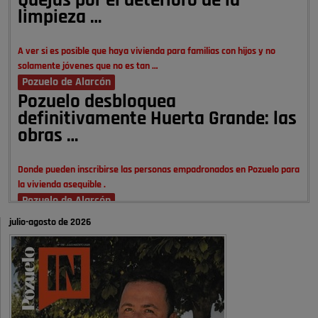
Quejas por el deterioro de la
limpieza …
A ver si es posible que haya vivienda para familias con hijos y no
solamente jóvenes que no es tan …
Pozuelo de Alarcón
Pozuelo desbloquea
definitivamente Huerta Grande: las
obras …
Donde pueden inscribirse las personas empadronados en Pozuelo para
la vivienda asequible .
Pozuelo de Alarcón
Pozuelo desbloquea
julio-agosto de 2026
definitivamente Huerta Grande: las
obras …
También pienso que si no fuéramos tan sucios no haría falta denunciar
nada