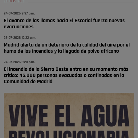
Lo más leído
😆Durán menos qué un caramelo en la puerta de un colegio 🍬
Pozuelo de Alarcón
24-07-2026 8:37 p.m.
El avance de las llamas hacia El Escorial fuerza nuevas
🔴 EXCLUSIVA | El comisario de la …
evacuaciones
se va porke no tiene piscina 🤪🤪🤪
25-07-2026 12:22 a.m.
Pozuelo de Alarcón
Madrid alerta de un deterioro de la calidad del aire por el
humo de los incendios y la llegada de polvo africano
🔴 EXCLUSIVA | El comisario de la …
24-07-2026 5:20 p.m.
El incendio de la Sierra Oeste entra en su momento más
crítico: 45.000 personas evacuadas o confinadas en la
Comunidad de Madrid