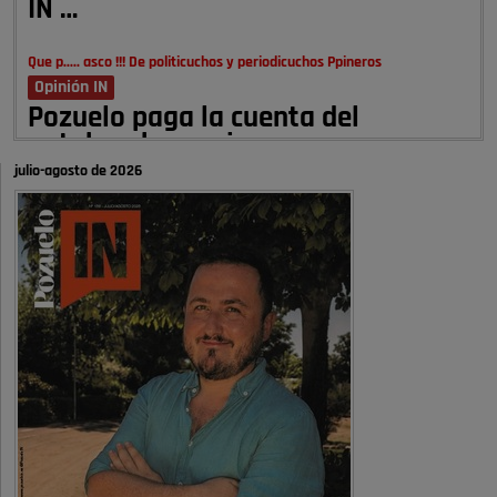
IN …
Que p..... asco !!! De politicuchos y periodicuchos Ppineros
Opinión IN
Pozuelo paga la cuenta del
autobombo: casi …
julio-agosto de 2026
Señora Alcaldesa Ud no ha vivido nunca en Pozuelo , pero yo si desde
hace más de 60 años , …
Pozuelo de Alarcón
Quejas por el deterioro de la
limpieza …
A ver si es posible que haya vivienda para familias con hijos y no
solamente jóvenes que no es tan …
Pozuelo de Alarcón
Pozuelo desbloquea
definitivamente Huerta Grande: las
obras …