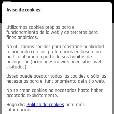
REVISTA
Aviso de cookies:
SECCIONES
Utilizamos cookies propias para el
funcionamiento de la web y de terceros para
fines analíticos.
No utilizamos cookies para mostrarle publicidad
relacionada con sus preferencias en base a un
descarga esta
perfil elaborado a partir de sus hábitos de
REVISTA
navegación (ni en nuestra web ni en sitios web
visitados).
Usted puede aceptar todas las cookies o sólo las
≡
NOTICIAS
necesarias para el funcionamiento del sitio web.
No se crean cookies no necesarias hasta haber
NOTICIAS
SERVICIOS DE INTERÉS
aceptado explícitamente.
TABLÓN DE ANUNCIOS
MIS ANUNCIOS
CONTACTO
Haga clic:
Política de cookies
para más
información.
NOSOTROS