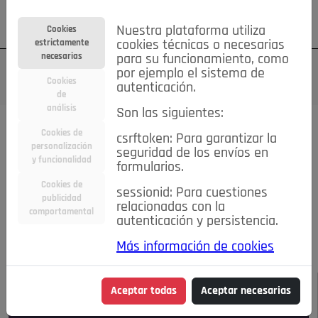
Su cuenta
Regístrese
¿Olvidó su contraseña?
Nuestra plataforma utiliza
Cookies
estrictamente
cookies técnicas o necesarias
necesarias
para su funcionamiento, como
por ejemplo el sistema de
Cookies
autenticación.
de
análisis
Son las siguientes:
Todas las noticias..
Cookies de
csrftoken: Para garantizar la
personalización
seguridad de los envíos en
#TePrestoMisOjos
Caridad
Ciencia&Tecnología
y funcionalidad
formularios.
Cultura
Deportes
Economía
Educación
Cookies de
Entretenimiento
España
Estilo de Vida
sessionid: Para cuestiones
publicidad
Internacional
Madrid
Opinión IN
Pozuelo de Alarcón
relacionadas con la
comportamental
autenticación y persistencia.
Pozuelo en imágenes
Salud
🔴 En Directo
Más información de cookies
JULIO-AGOSTO DE 2026
/
NOTICIAS
Aceptar todas
Aceptar necesarias
Escucha el audio de esta noticia: