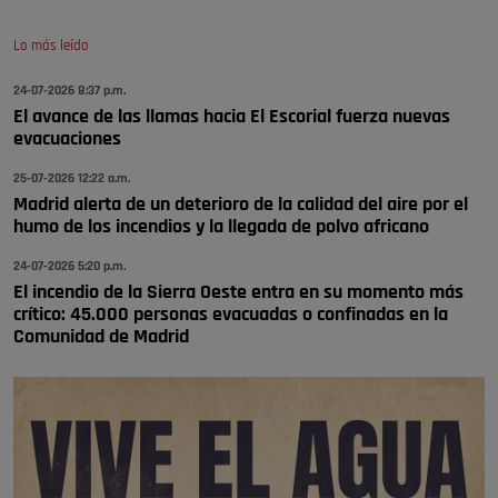
Pozuelo de Alarcón
🔴 EXCLUSIVA | El comisario de la …
Lo más leído
24-07-2026 8:37 p.m.
A ver si llega alguno que de verdad le importe la seguridad de Pozuelo
El avance de las llamas hacia El Escorial fuerza nuevas
Pozuelo de Alarcón
evacuaciones
🔴 EXCLUSIVA | El comisario de la …
25-07-2026 12:22 a.m.
Madrid alerta de un deterioro de la calidad del aire por el
humo de los incendios y la llegada de polvo africano
24-07-2026 5:20 p.m.
El incendio de la Sierra Oeste entra en su momento más
crítico: 45.000 personas evacuadas o confinadas en la
Comunidad de Madrid