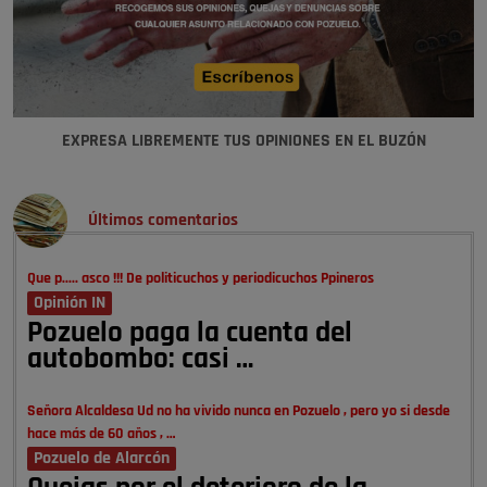
EXPRESA LIBREMENTE TUS OPINIONES EN EL BUZÓN
Últimos comentarios
Que p..... asco !!! De politicuchos y periodicuchos Ppineros
Opinión IN
Pozuelo paga la cuenta del
autobombo: casi …
Señora Alcaldesa Ud no ha vivido nunca en Pozuelo , pero yo si desde
hace más de 60 años , …
Pozuelo de Alarcón