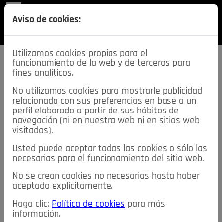
REVISTA
Aviso de cookies:
SECCIONES
Utilizamos cookies propias para el
funcionamiento de la web y de terceros para
fines analíticos.
No utilizamos cookies para mostrarle publicidad
relacionada con sus preferencias en base a un
descarga esta
perfil elaborado a partir de sus hábitos de
REVISTA
navegación (ni en nuestra web ni en sitios web
visitados).
Usted puede aceptar todas las cookies o sólo las
≡
NOTICIAS
necesarias para el funcionamiento del sitio web.
No se crean cookies no necesarias hasta haber
NOTICIAS
SERVICIOS DE INTERÉS
aceptado explícitamente.
TABLÓN DE ANUNCIOS
MIS ANUNCIOS
CONTACTO
Haga clic:
Política de cookies
para más
información.
NOSOTROS