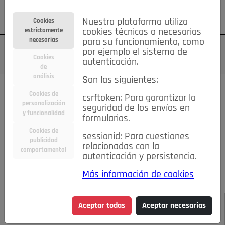
Su cuenta
Regístrese
¿Olvidó su contraseña?
Nuestra plataforma utiliza
Cookies
estrictamente
cookies técnicas o necesarias
necesarias
para su funcionamiento, como
por ejemplo el sistema de
Cookies
autenticación.
de
análisis
Son las siguientes:
Todas las noticias..
Cookies de
csrftoken: Para garantizar la
personalización
seguridad de los envíos en
#TePrestoMisOjos
Caridad
Ciencia&Tecnología
y funcionalidad
formularios.
Cultura
Deportes
Economía
Educación
Cookies de
Entretenimiento
España
Estilo de Vida
sessionid: Para cuestiones
publicidad
Internacional
Madrid
Opinión IN
Pozuelo de Alarcón
relacionadas con la
comportamental
autenticación y persistencia.
Pozuelo en imágenes
Salud
🔴 En Directo
Más información de cookies
JULIO-AGOSTO DE 2026
/
NOTICIAS
Arranca “Pozuelo
Aceptar todas
Aceptar necesarias