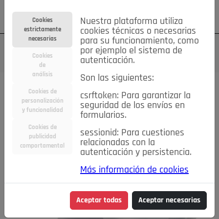
Su cuenta
Regístrese
¿Olvidó su contraseña?
Nuestra plataforma utiliza
Cookies
estrictamente
cookies técnicas o necesarias
necesarias
para su funcionamiento, como
por ejemplo el sistema de
Cookies
autenticación.
de
análisis
Son las siguientes:
Cookies de
csrftoken: Para garantizar la
personalización
seguridad de los envíos en
y funcionalidad
formularios.
Cookies de
sessionid: Para cuestiones
publicidad
relacionadas con la
comportamental
autenticación y persistencia.
Más información de cookies
Aceptar todas
Aceptar necesarias