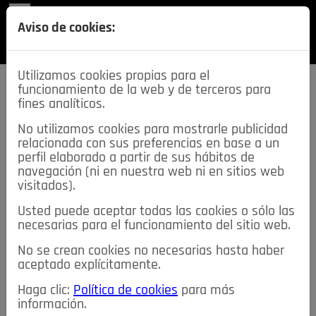
REVISTA
Aviso de cookies:
SECCIONES
Utilizamos cookies propias para el
funcionamiento de la web y de terceros para
fines analíticos.
No utilizamos cookies para mostrarle publicidad
relacionada con sus preferencias en base a un
descarga esta
perfil elaborado a partir de sus hábitos de
REVISTA
navegación (ni en nuestra web ni en sitios web
visitados).
Usted puede aceptar todas las cookies o sólo las
≡
NOTICIAS
necesarias para el funcionamiento del sitio web.
No se crean cookies no necesarias hasta haber
NOTICIAS
SERVICIOS DE INTERÉS
aceptado explícitamente.
TABLÓN DE ANUNCIOS
MIS ANUNCIOS
CONTACTO
Haga clic:
Política de cookies
para más
información.
NOSOTROS