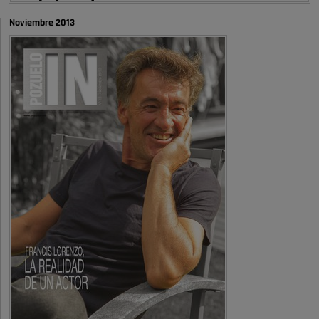
autobombo: casi …
Noviembre 2013
Señora Alcaldesa Ud no ha vivido nunca en Pozuelo , pero yo si desde
hace más de 60 años , …
Pozuelo de Alarcón
Quejas por el deterioro de la
limpieza …
A ver si es posible que haya vivienda para familias con hijos y no
solamente jóvenes que no es tan …
Pozuelo de Alarcón
Pozuelo desbloquea
definitivamente Huerta Grande: las
obras …
Donde pueden inscribirse las personas empadronados en Pozuelo para
la vivienda asequible .
Pozuelo de Alarcón
Pozuelo desbloquea