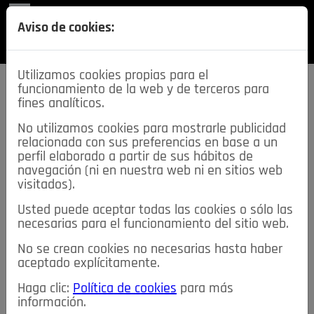
REVISTA
Aviso de cookies:
SECCIONES
Utilizamos cookies propias para el
funcionamiento de la web y de terceros para
fines analíticos.
No utilizamos cookies para mostrarle publicidad
relacionada con sus preferencias en base a un
descarga esta
perfil elaborado a partir de sus hábitos de
REVISTA
navegación (ni en nuestra web ni en sitios web
visitados).
Usted puede aceptar todas las cookies o sólo las
≡
NOTICIAS
necesarias para el funcionamiento del sitio web.
No se crean cookies no necesarias hasta haber
NOTICIAS
SERVICIOS DE INTERÉS
aceptado explícitamente.
TABLÓN DE ANUNCIOS
MIS ANUNCIOS
CONTACTO
Haga clic:
Política de cookies
para más
información.
NOSOTROS