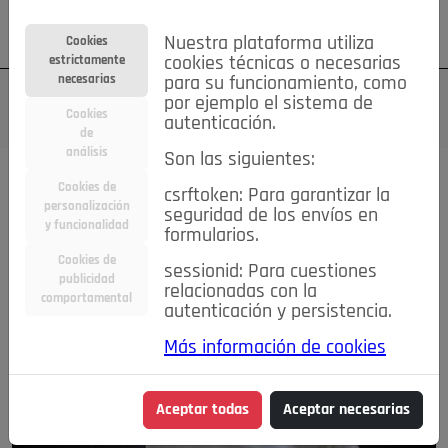
Su cuenta
Regístrese
¿Olvidó su contraseña?
Nuestra plataforma utiliza
Cookies
estrictamente
cookies técnicas o necesarias
necesarias
para su funcionamiento, como
por ejemplo el sistema de
Cookies
autenticación.
de
análisis
Son las siguientes:
Cookies de
csrftoken: Para garantizar la
personalización
seguridad de los envíos en
y funcionalidad
formularios.
Cookies de
sessionid: Para cuestiones
publicidad
relacionadas con la
comportamental
autenticación y persistencia.
Más información de cookies
Aceptar todas
Aceptar necesarias