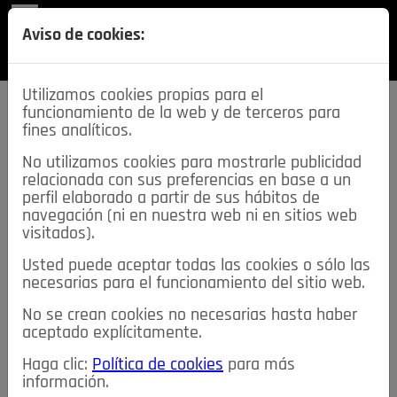
REVISTA
Aviso de cookies:
SECCIONES
Utilizamos cookies propias para el
funcionamiento de la web y de terceros para
fines analíticos.
No utilizamos cookies para mostrarle publicidad
relacionada con sus preferencias en base a un
descarga esta
perfil elaborado a partir de sus hábitos de
REVISTA
navegación (ni en nuestra web ni en sitios web
visitados).
Usted puede aceptar todas las cookies o sólo las
≡
NOTICIAS
necesarias para el funcionamiento del sitio web.
No se crean cookies no necesarias hasta haber
NOTICIAS
SERVICIOS DE INTERÉS
aceptado explícitamente.
TABLÓN DE ANUNCIOS
MIS ANUNCIOS
CONTACTO
Haga clic:
Política de cookies
para más
información.
NOSOTROS