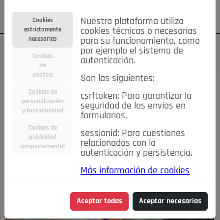
Su cuenta
Regístrese
¿Olvidó su contraseña?
Nuestra plataforma utiliza
Cookies
estrictamente
cookies técnicas o necesarias
necesarias
para su funcionamiento, como
por ejemplo el sistema de
Cookies
autenticación.
de
análisis
Son las siguientes:
Cookies de
csrftoken: Para garantizar la
personalización
seguridad de los envíos en
y funcionalidad
formularios.
Cookies de
sessionid: Para cuestiones
publicidad
relacionadas con la
comportamental
autenticación y persistencia.
Más información de cookies
Aceptar todas
Aceptar necesarias