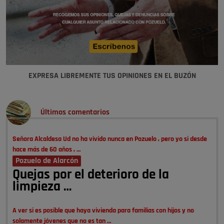
EXPRESA LIBREMENTE TUS OPINIONES EN EL BUZÓN
Últimos comentarios
Señora Alcaldesa Ud no ha vivido nunca en Pozuelo , pero yo si desde
hace más de 60 años , …
Pozuelo de Alarcón
Quejas por el deterioro de la
limpieza …
A ver si es posible que haya vivienda para familias con hijos y no
solamente jóvenes que no es tan …