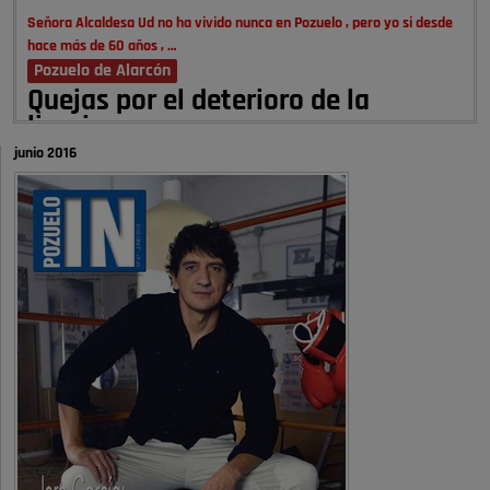
Señora Alcaldesa Ud no ha vivido nunca en Pozuelo , pero yo si desde
hace más de 60 años , …
Pozuelo de Alarcón
Quejas por el deterioro de la
limpieza …
junio 2016
A ver si es posible que haya vivienda para familias con hijos y no
solamente jóvenes que no es tan …
Pozuelo de Alarcón
Pozuelo desbloquea
definitivamente Huerta Grande: las
obras …
Donde pueden inscribirse las personas empadronados en Pozuelo para
la vivienda asequible .
Pozuelo de Alarcón
Pozuelo desbloquea
definitivamente Huerta Grande: las