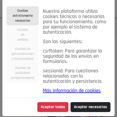
Su cuenta
Regístrese
¿Olvidó su contraseña?
Nuestra plataforma utiliza
Cookies
estrictamente
cookies técnicas o necesarias
necesarias
para su funcionamiento, como
por ejemplo el sistema de
Cookies
autenticación.
de
análisis
Son las siguientes:
JUNIO 2016
/
ELECCIONES
Cookies de
csrftoken: Para garantizar la
personalización
seguridad de los envíos en
Miguel Ángel Berzal o
y funcionalidad
formularios.
Cookies de
sessionid: Para cuestiones
el cambio tranquilo
publicidad
relacionadas con la
comportamental
autenticación y persistencia.
14-06-2016 8:22 a.m.
Más información de cookies
Aceptar todas
Aceptar necesarias