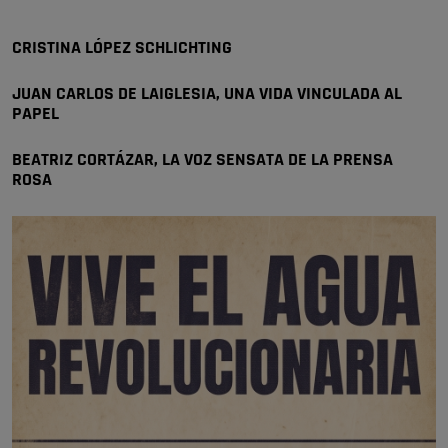
🔴 EXCLUSIVA | El comisario de la …
CRISTINA LÓPEZ SCHLICHTING
Y ese quien es, apenas se ven patrullas en la estación, como si se van
todos, no vamos a notar …
JUAN CARLOS DE LAIGLESIA, UNA VIDA VINCULADA AL
Pozuelo de Alarcón
PAPEL
🔴 EXCLUSIVA | El comisario de la …
BEATRIZ CORTÁZAR, LA VOZ SENSATA DE LA PRENSA
ROSA