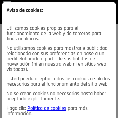
REVISTA
Aviso de cookies:
SECCIONES
Utilizamos cookies propias para el
funcionamiento de la web y de terceros para
fines analíticos.
No utilizamos cookies para mostrarle publicidad
relacionada con sus preferencias en base a un
descarga esta
perfil elaborado a partir de sus hábitos de
REVISTA
navegación (ni en nuestra web ni en sitios web
visitados).
Usted puede aceptar todas las cookies o sólo las
≡
NOTICIAS
necesarias para el funcionamiento del sitio web.
No se crean cookies no necesarias hasta haber
NOTICIAS
SERVICIOS DE INTERÉS
aceptado explícitamente.
TABLÓN DE ANUNCIOS
MIS ANUNCIOS
CONTACTO
Haga clic:
Política de cookies
para más
información.
NOSOTROS