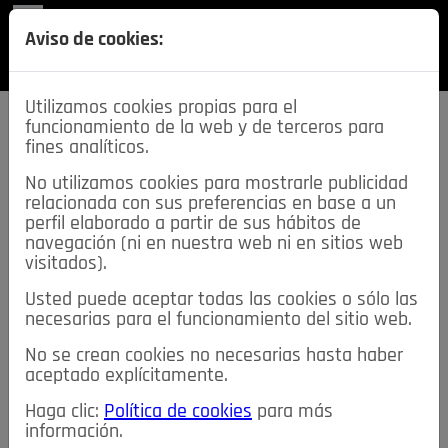
REVISTA
Aviso de cookies:
SECCIONES
Utilizamos cookies propias para el
funcionamiento de la web y de terceros para
fines analíticos.
No utilizamos cookies para mostrarle publicidad
relacionada con sus preferencias en base a un
descarga esta
perfil elaborado a partir de sus hábitos de
REVISTA
navegación (ni en nuestra web ni en sitios web
visitados).
Usted puede aceptar todas las cookies o sólo las
≡
NOTICIAS
necesarias para el funcionamiento del sitio web.
No se crean cookies no necesarias hasta haber
NOTICIAS
SERVICIOS DE INTERÉS
aceptado explícitamente.
TABLÓN DE ANUNCIOS
MIS ANUNCIOS
CONTACTO
Haga clic:
Política de cookies
para más
información.
NOSOTROS