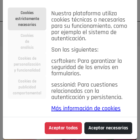
Su cuenta
Regístrese
¿Olvidó su contraseña?
Nuestra plataforma utiliza
Cookies
estrictamente
cookies técnicas o necesarias
necesarias
para su funcionamiento, como
por ejemplo el sistema de
Cookies
autenticación.
de
análisis
Son las siguientes:
Cookies de
csrftoken: Para garantizar la
personalización
seguridad de los envíos en
y funcionalidad
formularios.
Cookies de
sessionid: Para cuestiones
publicidad
relacionadas con la
comportamental
autenticación y persistencia.
Más información de cookies
Aceptar todas
Aceptar necesarias