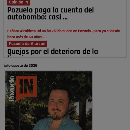
Opinión IN
Pozuelo paga la cuenta del
autobombo: casi …
Señora Alcaldesa Ud no ha vivido nunca en Pozuelo , pero yo si desde
hace más de 60 años , …
Pozuelo de Alarcón
Quejas por el deterioro de la
limpieza …
julio-agosto de 2026
A ver si es posible que haya vivienda para familias con hijos y no
solamente jóvenes que no es tan …
Pozuelo de Alarcón
Pozuelo desbloquea
definitivamente Huerta Grande: las
obras …
Donde pueden inscribirse las personas empadronados en Pozuelo para
la vivienda asequible .