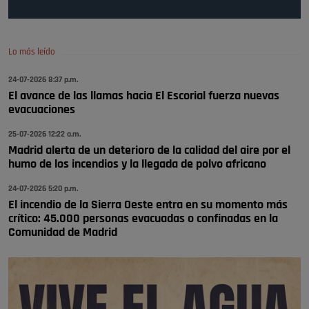
🔴 EXCLUSIVA | El comisario de la …
se va porke no tiene piscina 🤪🤪🤪
Pozuelo de Alarcón
Lo más leído
🔴 EXCLUSIVA | El comisario de la …
24-07-2026 8:37 p.m.
El avance de las llamas hacia El Escorial fuerza nuevas
Y ese quien es, apenas se ven patrullas en la estación, como si se van
evacuaciones
todos, no vamos a notar …
Pozuelo de Alarcón
25-07-2026 12:22 a.m.
🔴 EXCLUSIVA | El comisario de la …
Madrid alerta de un deterioro de la calidad del aire por el
humo de los incendios y la llegada de polvo africano
24-07-2026 5:20 p.m.
El incendio de la Sierra Oeste entra en su momento más
crítico: 45.000 personas evacuadas o confinadas en la
Comunidad de Madrid