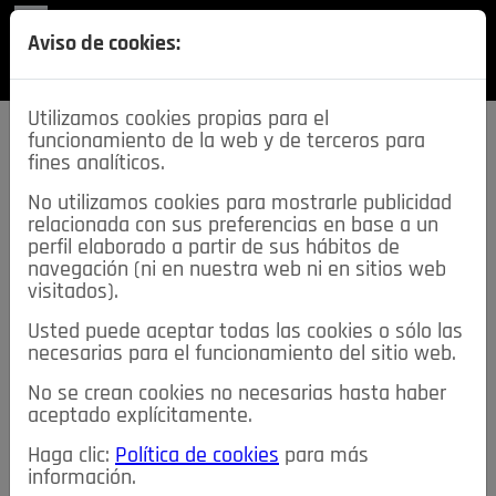
REVISTA
Aviso de cookies:
SECCIONES
Utilizamos cookies propias para el
funcionamiento de la web y de terceros para
fines analíticos.
No utilizamos cookies para mostrarle publicidad
relacionada con sus preferencias en base a un
descarga esta
perfil elaborado a partir de sus hábitos de
REVISTA
navegación (ni en nuestra web ni en sitios web
visitados).
Usted puede aceptar todas las cookies o sólo las
≡
NOTICIAS
necesarias para el funcionamiento del sitio web.
No se crean cookies no necesarias hasta haber
NOTICIAS
SERVICIOS DE INTERÉS
aceptado explícitamente.
TABLÓN DE ANUNCIOS
MIS ANUNCIOS
CONTACTO
Haga clic:
Política de cookies
para más
información.
NOSOTROS