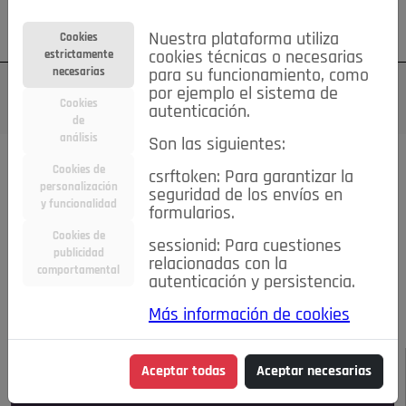
Su cuenta
Regístrese
¿Olvidó su contraseña?
Nuestra plataforma utiliza
Cookies
estrictamente
cookies técnicas o necesarias
necesarias
para su funcionamiento, como
por ejemplo el sistema de
Cookies
autenticación.
de
análisis
Son las siguientes:
Todas las noticias..
Cookies de
csrftoken: Para garantizar la
personalización
seguridad de los envíos en
#TePrestoMisOjos
Caridad
Ciencia&Tecnología
y funcionalidad
formularios.
Cultura
Deportes
Economía
Educación
Cookies de
Entretenimiento
España
Estilo de Vida
sessionid: Para cuestiones
publicidad
Internacional
Madrid
Opinión IN
Pozuelo de Alarcón
relacionadas con la
comportamental
autenticación y persistencia.
Pozuelo en imágenes
Salud
🔴 En Directo
Más información de cookies
JULIO-AGOSTO DE 2026
/
NOTICIAS
Aceptar todas
Aceptar necesarias
Escucha el audio de esta noticia: