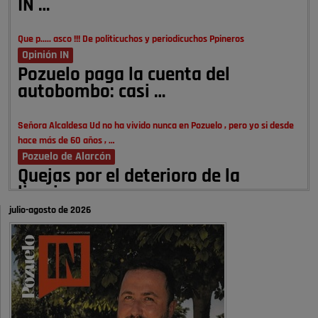
IN …
Que p..... asco !!! De politicuchos y periodicuchos Ppineros
Opinión IN
Pozuelo paga la cuenta del
autobombo: casi …
Señora Alcaldesa Ud no ha vivido nunca en Pozuelo , pero yo si desde
hace más de 60 años , …
Pozuelo de Alarcón
Quejas por el deterioro de la
limpieza …
julio-agosto de 2026
A ver si es posible que haya vivienda para familias con hijos y no
solamente jóvenes que no es tan …
Pozuelo de Alarcón
Pozuelo desbloquea
definitivamente Huerta Grande: las
obras …