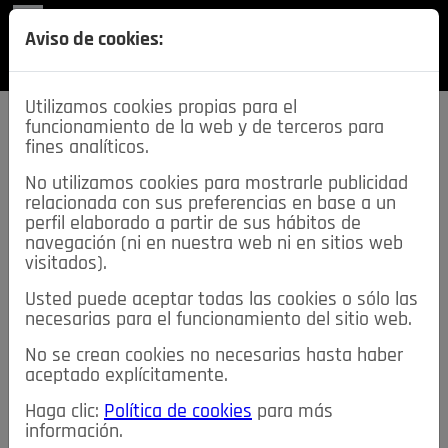
REVISTA
Aviso de cookies:
SECCIONES
Utilizamos cookies propias para el
funcionamiento de la web y de terceros para
fines analíticos.
No utilizamos cookies para mostrarle publicidad
relacionada con sus preferencias en base a un
descarga esta
perfil elaborado a partir de sus hábitos de
REVISTA
navegación (ni en nuestra web ni en sitios web
visitados).
Usted puede aceptar todas las cookies o sólo las
≡
NOTICIAS
necesarias para el funcionamiento del sitio web.
No se crean cookies no necesarias hasta haber
NOTICIAS
SERVICIOS DE INTERÉS
aceptado explícitamente.
TABLÓN DE ANUNCIOS
MIS ANUNCIOS
CONTACTO
Haga clic:
Política de cookies
para más
información.
NOSOTROS