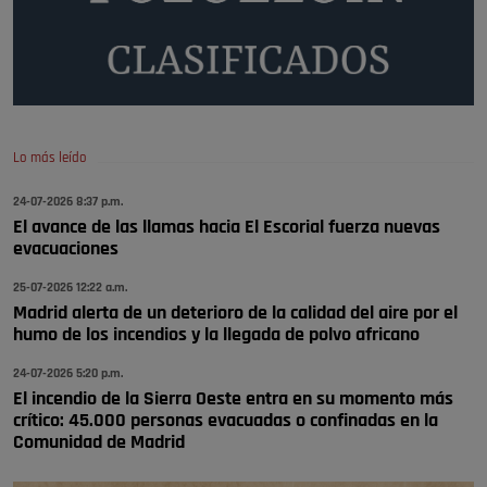
😆Durán menos qué un caramelo en la puerta de un colegio 🍬
Pozuelo de Alarcón
🔴 EXCLUSIVA | El comisario de la …
se va porke no tiene piscina 🤪🤪🤪
Pozuelo de Alarcón
Lo más leído
🔴 EXCLUSIVA | El comisario de la …
24-07-2026 8:37 p.m.
El avance de las llamas hacia El Escorial fuerza nuevas
Y ese quien es, apenas se ven patrullas en la estación, como si se van
evacuaciones
todos, no vamos a notar …
Pozuelo de Alarcón
25-07-2026 12:22 a.m.
🔴 EXCLUSIVA | El comisario de la …
Madrid alerta de un deterioro de la calidad del aire por el
humo de los incendios y la llegada de polvo africano
24-07-2026 5:20 p.m.
El incendio de la Sierra Oeste entra en su momento más
crítico: 45.000 personas evacuadas o confinadas en la
Comunidad de Madrid