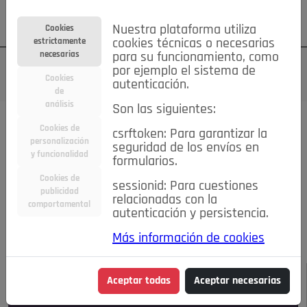
Su cuenta
Regístrese
¿Olvidó su contraseña?
Nuestra plataforma utiliza
Cookies
estrictamente
cookies técnicas o necesarias
necesarias
para su funcionamiento, como
por ejemplo el sistema de
Cookies
autenticación.
de
análisis
Son las siguientes:
Todas las noticias..
Cookies de
csrftoken: Para garantizar la
personalización
seguridad de los envíos en
#TePrestoMisOjos
Caridad
Ciencia&Tecnología
y funcionalidad
formularios.
Cultura
Deportes
Economía
Educación
Cookies de
Entretenimiento
España
Estilo de Vida
sessionid: Para cuestiones
publicidad
Internacional
Madrid
Opinión IN
Pozuelo de Alarcón
relacionadas con la
comportamental
autenticación y persistencia.
Pozuelo en imágenes
Salud
🔴 En Directo
Más información de cookies
JULIO-AGOSTO DE 2026
/
NOTICIAS
Aceptar todas
Aceptar necesarias
Escucha el audio de esta noticia: