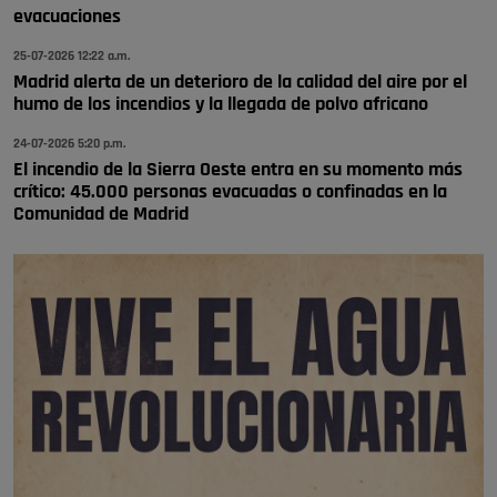
🔴 EXCLUSIVA | El comisario de la …
evacuaciones
25-07-2026 12:22 a.m.
Madrid alerta de un deterioro de la calidad del aire por el
humo de los incendios y la llegada de polvo africano
24-07-2026 5:20 p.m.
El incendio de la Sierra Oeste entra en su momento más
crítico: 45.000 personas evacuadas o confinadas en la
Comunidad de Madrid