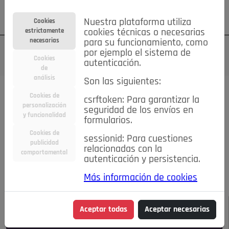
Su cuenta
Regístrese
¿Olvidó su contraseña?
Nuestra plataforma utiliza
Cookies
estrictamente
cookies técnicas o necesarias
necesarias
para su funcionamiento, como
por ejemplo el sistema de
Cookies
autenticación.
de
análisis
Son las siguientes:
Todas las noticias..
Cookies de
csrftoken: Para garantizar la
personalización
seguridad de los envíos en
#TePrestoMisOjos
Caridad
Ciencia&Tecnología
y funcionalidad
formularios.
Cultura
Deportes
Economía
Educación
Cookies de
Entretenimiento
España
Estilo de Vida
sessionid: Para cuestiones
publicidad
Internacional
Madrid
Opinión IN
Pozuelo de Alarcón
relacionadas con la
comportamental
autenticación y persistencia.
Pozuelo en imágenes
Salud
🔴 En Directo
Más información de cookies
JULIO-AGOSTO DE 2026
/
NOTICIAS
Aceptar todas
Aceptar necesarias
Escucha el audio de esta noticia: