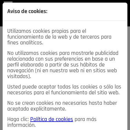
REVISTA
Aviso de cookies:
SECCIONES
Utilizamos cookies propias para el
funcionamiento de la web y de terceros para
fines analíticos.
No utilizamos cookies para mostrarle publicidad
relacionada con sus preferencias en base a un
descarga esta
perfil elaborado a partir de sus hábitos de
REVISTA
navegación (ni en nuestra web ni en sitios web
visitados).
Usted puede aceptar todas las cookies o sólo las
≡
NOTICIAS
necesarias para el funcionamiento del sitio web.
No se crean cookies no necesarias hasta haber
NOTICIAS
SERVICIOS DE INTERÉS
aceptado explícitamente.
TABLÓN DE ANUNCIOS
MIS ANUNCIOS
CONTACTO
Haga clic:
Política de cookies
para más
información.
NOSOTROS