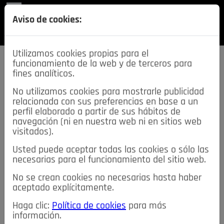
REVISTA
Aviso de cookies:
SECCIONES
Utilizamos cookies propias para el
funcionamiento de la web y de terceros para
fines analíticos.
No utilizamos cookies para mostrarle publicidad
relacionada con sus preferencias en base a un
descarga esta
perfil elaborado a partir de sus hábitos de
REVISTA
navegación (ni en nuestra web ni en sitios web
visitados).
Usted puede aceptar todas las cookies o sólo las
≡
NOTICIAS
necesarias para el funcionamiento del sitio web.
No se crean cookies no necesarias hasta haber
NOTICIAS
SERVICIOS DE INTERÉS
aceptado explícitamente.
TABLÓN DE ANUNCIOS
MIS ANUNCIOS
CONTACTO
Haga clic:
Política de cookies
para más
información.
NOSOTROS