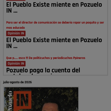
El Pueblo Existe miente en Pozuelo
IN …
Para ser el director de comunicación se debería rapar un poquito y ser
mas educado
Opinión IN
El Pueblo Existe miente en Pozuelo
IN …
Que p..... asco !!! De politicuchos y periodicuchos Ppineros
Opinión IN
Pozuelo paga la cuenta del
autobombo: casi …
julio-agosto de 2026
Señora Alcaldesa Ud no ha vivido nunca en Pozuelo , pero yo si desde
hace más de 60 años , …
Pozuelo de Alarcón
Quejas por el deterioro de la