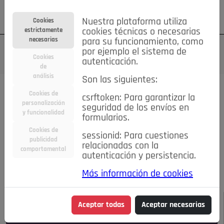
Su cuenta
Regístrese
¿Olvidó su contraseña?
Nuestra plataforma utiliza
Cookies
estrictamente
cookies técnicas o necesarias
necesarias
para su funcionamiento, como
por ejemplo el sistema de
Cookies
autenticación.
de
análisis
Son las siguientes:
Todas las noticias..
Cookies de
csrftoken: Para garantizar la
personalización
seguridad de los envíos en
#TePrestoMisOjos
Caridad
Ciencia&Tecnología
y funcionalidad
formularios.
Cultura
Deportes
Economía
Educación
Cookies de
Entretenimiento
España
Estilo de Vida
sessionid: Para cuestiones
publicidad
Internacional
Madrid
Opinión IN
Pozuelo de Alarcón
relacionadas con la
comportamental
autenticación y persistencia.
Pozuelo en imágenes
Salud
🔴 En Directo
Más información de cookies
JULIO-AGOSTO DE 2026
/
NOTICIAS
Aceptar todas
Aceptar necesarias
Escucha el audio de esta noticia: