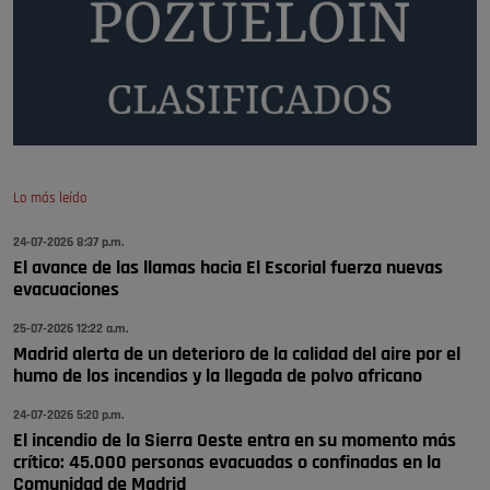
Quejas por el deterioro de la
limpieza …
Será amigo de alguien importante...en el Congreso, Senado, en la
Policía o en la politica
Pozuelo de Alarcón
🔴 EXCLUSIVA | El comisario de la …
Lo más leído
😆Durán menos qué un caramelo en la puerta de un colegio 🍬
Pozuelo de Alarcón
24-07-2026 8:37 p.m.
El avance de las llamas hacia El Escorial fuerza nuevas
🔴 EXCLUSIVA | El comisario de la …
evacuaciones
se va porke no tiene piscina 🤪🤪🤪
25-07-2026 12:22 a.m.
Pozuelo de Alarcón
Madrid alerta de un deterioro de la calidad del aire por el
humo de los incendios y la llegada de polvo africano
🔴 EXCLUSIVA | El comisario de la …
24-07-2026 5:20 p.m.
El incendio de la Sierra Oeste entra en su momento más
crítico: 45.000 personas evacuadas o confinadas en la
Comunidad de Madrid