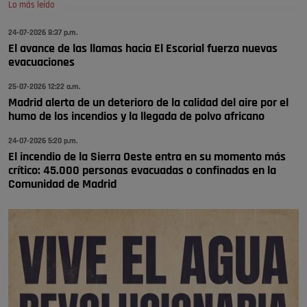
Lo más leído
😆Durán menos qué un caramelo en la puerta de un colegio 🍬
Pozuelo de Alarcón
24-07-2026 8:37 p.m.
El avance de las llamas hacia El Escorial fuerza nuevas
🔴 EXCLUSIVA | El comisario de la …
evacuaciones
se va porke no tiene piscina 🤪🤪🤪
25-07-2026 12:22 a.m.
Pozuelo de Alarcón
Madrid alerta de un deterioro de la calidad del aire por el
humo de los incendios y la llegada de polvo africano
🔴 EXCLUSIVA | El comisario de la …
24-07-2026 5:20 p.m.
El incendio de la Sierra Oeste entra en su momento más
crítico: 45.000 personas evacuadas o confinadas en la
Comunidad de Madrid