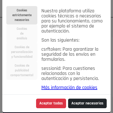
Su cuenta
Regístrese
¿Olvidó su contraseña?
Nuestra plataforma utiliza
Cookies
estrictamente
cookies técnicas o necesarias
necesarias
para su funcionamiento, como
por ejemplo el sistema de
Cookies
autenticación.
de
análisis
Son las siguientes:
Todas las noticias..
Cookies de
csrftoken: Para garantizar la
personalización
seguridad de los envíos en
#TePrestoMisOjos
Caridad
Ciencia&Tecnología
y funcionalidad
formularios.
Cultura
Deportes
Economía
Educación
Cookies de
Entretenimiento
España
Estilo de Vida
sessionid: Para cuestiones
publicidad
Internacional
Madrid
Opinión IN
Pozuelo de Alarcón
relacionadas con la
comportamental
autenticación y persistencia.
Pozuelo en imágenes
Salud
🔴 En Directo
Más información de cookies
JULIO-AGOSTO DE 2026
/
NOTICIAS
Aceptar todas
Aceptar necesarias
Escucha el audio de esta noticia: