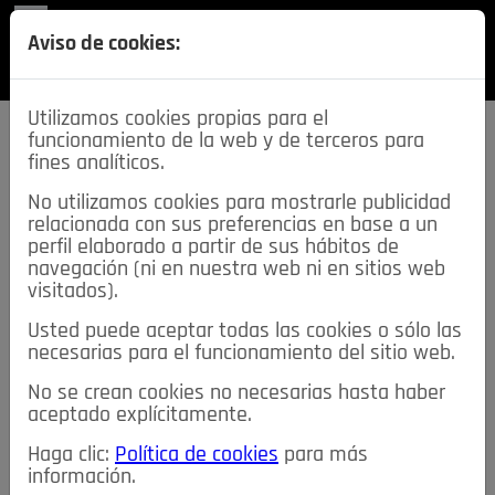
REVISTA
Aviso de cookies:
SECCIONES
Utilizamos cookies propias para el
funcionamiento de la web y de terceros para
fines analíticos.
No utilizamos cookies para mostrarle publicidad
relacionada con sus preferencias en base a un
descarga esta
perfil elaborado a partir de sus hábitos de
REVISTA
navegación (ni en nuestra web ni en sitios web
visitados).
Usted puede aceptar todas las cookies o sólo las
≡
NOTICIAS
necesarias para el funcionamiento del sitio web.
No se crean cookies no necesarias hasta haber
NOTICIAS
SERVICIOS DE INTERÉS
aceptado explícitamente.
TABLÓN DE ANUNCIOS
MIS ANUNCIOS
CONTACTO
Haga clic:
Política de cookies
para más
información.
NOSOTROS