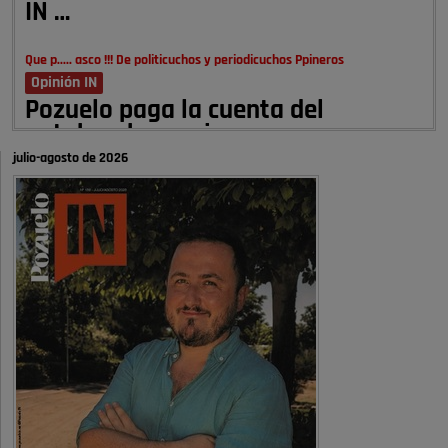
IN …
Que p..... asco !!! De politicuchos y periodicuchos Ppineros
Opinión IN
Pozuelo paga la cuenta del
autobombo: casi …
julio-agosto de 2026
Señora Alcaldesa Ud no ha vivido nunca en Pozuelo , pero yo si desde
hace más de 60 años , …
Pozuelo de Alarcón
Quejas por el deterioro de la
limpieza …
A ver si es posible que haya vivienda para familias con hijos y no
solamente jóvenes que no es tan …
Pozuelo de Alarcón
Pozuelo desbloquea
definitivamente Huerta Grande: las
obras …