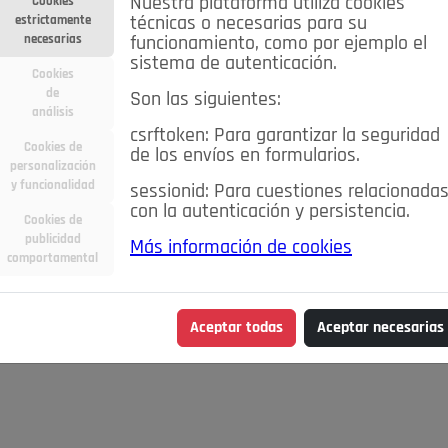
Nuestra plataforma utiliza cookies
Cookies
estrictamente
técnicas o necesarias para su
necesarias
funcionamiento, como por ejemplo el
sistema de autenticación.
Cookies
de
Son las siguientes:
análisis
csrftoken: Para garantizar la seguridad
Cookies de
de los envíos en formularios.
personalización
y funcionalidad
sessionid: Para cuestiones relacionada
con la autenticación y persistencia.
Cookies de
publicidad
Más información de cookies
comportamental
Aceptar todas
Aceptar necesarias