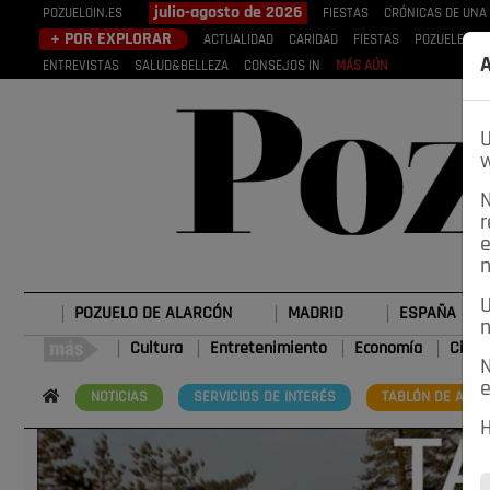
julio-agosto de 2026
POZUELOIN.ES
FIESTAS
CRÓNICAS DE UNA
+ POR EXPLORAR
ACTUALIDAD
CARIDAD
FIESTAS
POZUELEROS
A
ENTREVISTAS
SALUD&BELLEZA
CONSEJOS IN
MÁS AÚN
U
w
N
r
e
n
U
POZUELO DE ALARCÓN
MADRID
ESPAÑA
n
Cultura
Entretenimiento
Economía
Cienc
N
e
NOTICIAS
SERVICIOS DE INTERÉS
TABLÓN DE ANUN
H