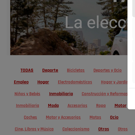
TODAS
Deporte
Bicicletas
Deportes y Ocio
Empleo
Hogar
Electrodomésticos
Hogar y Jardín
Inmobiliaria
Niños y Bebés
Construcción y Reformas
Moda
Motor
Inmobiliaria
Accesorios
Ropa
Ocio
Coches
Motor y Accesorios
Motos
Otros
Cine, Libros y Música
Coleccionismo
Otros