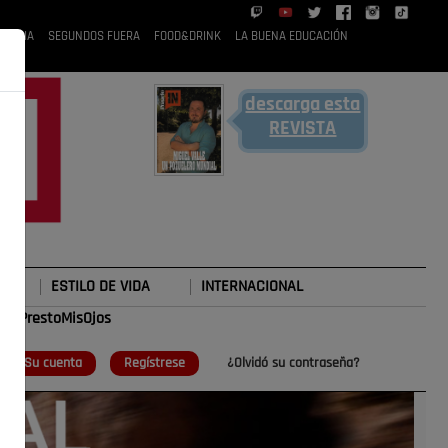
 RUBIA
SEGUNDOS FUERA
FOOD&DRINK
LA BUENA EDUCACIÓN
descarga esta
REVISTA
ESTILO DE VIDA
INTERNACIONAL
#TePrestoMisOjos
o
Su cuenta
Regístrese
¿Olvidó su contraseña?