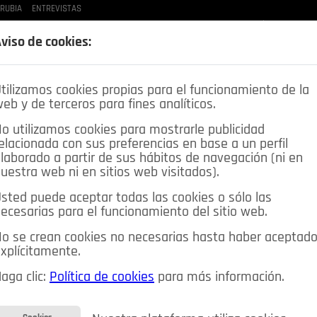
 RUBIA
ENTREVISTAS
LAS BUENAS MANERAS
LO QUE TE DIJE
SPLEEN DE POZUELO
CRÓNICAS DE UNA
viso de cookies:
tilizamos cookies propias para el funcionamiento de la
eb y de terceros para fines analíticos.
o utilizamos cookies para mostrarle publicidad
elacionada con sus preferencias en base a un perfil
laborado a partir de sus hábitos de navegación (ni en
uestra web ni en sitios web visitados).
sted puede aceptar todas las cookies o sólo las
DEPORTES
OPINIÓN IN
SALUD
🔴 EN DIRECTO
ecesarias para el funcionamiento del sitio web.
ia&Tecnología
Educación
Caridad
Pozuelo en imágenes
o se crean cookies no necesarias hasta haber aceptad
xplícitamente.
CIOS
MIS ANUNCIOS
CONTACTO
NOSOTROS
aga clic:
Política de cookies
para más información.