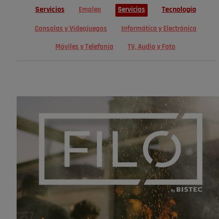
Servicios
Tecnología
Empleo
Servicios
Consolas y Videojuegos
Informática y Electrónica
Móviles y Telefonía
TV, Audio y Foto