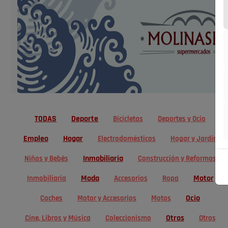
TODAS
Deporte
Bicicletas
Deportes y Ocio
Empleo
Hogar
Electrodomésticos
Hogar y Jardín
Inmobiliaria
Niños y Bebés
Construcción y Reformas
Moda
Motor
Inmobiliaria
Accesorios
Ropa
Ocio
Coches
Motor y Accesorios
Motos
Otros
Cine, Libros y Música
Coleccionismo
Otros