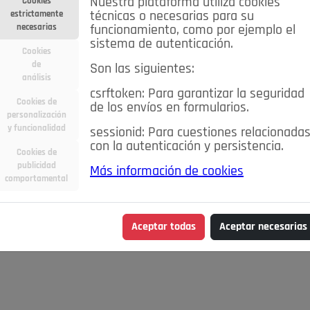
Nuestra plataforma utiliza cookies
Cookies
estrictamente
técnicas o necesarias para su
necesarias
funcionamiento, como por ejemplo el
sistema de autenticación.
Cookies
de
Son las siguientes:
análisis
csrftoken: Para garantizar la seguridad
Cookies de
de los envíos en formularios.
personalización
y funcionalidad
sessionid: Para cuestiones relacionada
con la autenticación y persistencia.
Cookies de
publicidad
Más información de cookies
comportamental
Aceptar todas
Aceptar necesarias