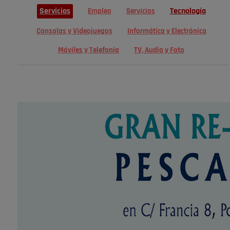
Servicios
Tecnología
Empleo
Servicios
Consolas y Videojuegos
Informática y Electrónica
Móviles y Telefonía
TV, Audio y Foto