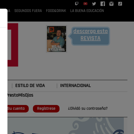
 RUBIA
SEGUNDOS FUERA
FOOD&DRINK
LA BUENA EDUCACIÓN
descarga esta
REVISTA
ESTILO DE VIDA
INTERNACIONAL
#TePrestoMisOjos
o
Su cuenta
Regístrese
¿Olvidó su contraseña?