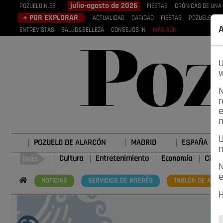
julio-agosto de 2026
POZUELOIN.ES
FIESTAS
CRÓNICAS DE UNA
+ POR EXPLORAR
ACTUALIDAD
CARIDAD
FIESTAS
POZUELEROS
A
ENTREVISTAS
SALUD&BELLEZA
CONSEJOS IN
MÁS AÚN
U
w
N
r
e
n
U
POZUELO DE ALARCÓN
MADRID
ESPAÑA
n
Cultura
Entretenimiento
Economía
Cienc
N
e
NOTICIAS
SERVICIOS DE INTERÉS
TABLÓN DE ANUN
H