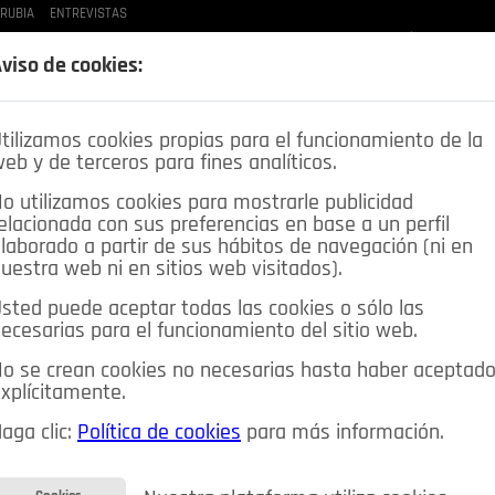
 RUBIA
ENTREVISTAS
LAS BUENAS MANERAS
LO QUE TE DIJE
SPLEEN DE POZUELO
CRÓNICAS DE UNA
viso de cookies:
tilizamos cookies propias para el funcionamiento de la
eb y de terceros para fines analíticos.
o utilizamos cookies para mostrarle publicidad
elacionada con sus preferencias en base a un perfil
laborado a partir de sus hábitos de navegación (ni en
uestra web ni en sitios web visitados).
sted puede aceptar todas las cookies o sólo las
DEPORTES
OPINIÓN IN
SALUD
🔴 EN DIRECTO
ecesarias para el funcionamiento del sitio web.
ia&Tecnología
Educación
Caridad
Pozuelo en imágenes
o se crean cookies no necesarias hasta haber aceptad
xplícitamente.
CIOS
MIS ANUNCIOS
CONTACTO
NOSOTROS
aga clic:
Política de cookies
para más información.