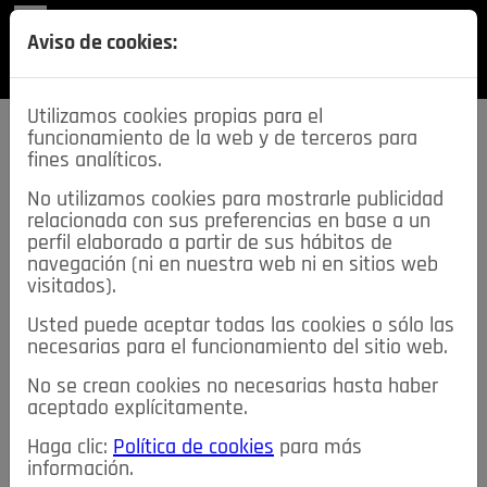
REVISTA
Aviso de cookies:
SECCIONES
Utilizamos cookies propias para el
funcionamiento de la web y de terceros para
fines analíticos.
No utilizamos cookies para mostrarle publicidad
relacionada con sus preferencias en base a un
descarga esta
perfil elaborado a partir de sus hábitos de
REVISTA
navegación (ni en nuestra web ni en sitios web
visitados).
Usted puede aceptar todas las cookies o sólo las
≡
NOTICIAS
necesarias para el funcionamiento del sitio web.
No se crean cookies no necesarias hasta haber
NOTICIAS
SERVICIOS DE INTERÉS
aceptado explícitamente.
TABLÓN DE ANUNCIOS
MIS ANUNCIOS
CONTACTO
Haga clic:
Política de cookies
para más
información.
NOSOTROS