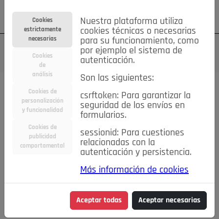
Su cuenta
Regístrese
¿Olvidó su contraseña?
Nuestra plataforma utiliza
Cookies
estrictamente
cookies técnicas o necesarias
necesarias
para su funcionamiento, como
por ejemplo el sistema de
Cookies
autenticación.
de
análisis
Son las siguientes:
Cookies de
csrftoken: Para garantizar la
TODAS
Deporte
Bicicletas
Deportes y Ocio
personalización
seguridad de los envíos en
y funcionalidad
formularios.
Empleo
Hogar
Electrodomésticos
Hogar y Jardín
Cookies de
sessionid: Para cuestiones
Inmobiliaria
Niños y Bebés
Construcción y Reformas
publicidad
relacionadas con la
comportamental
autenticación y persistencia.
Moda
Motor
Inmobiliaria
Accesorios
Ropa
Más información de cookies
Ocio
Coches
Motor y Accesorios
Motos
Otros
Cine, Libros y Música
Coleccionismo
Otros
Aceptar todas
Aceptar necesarias
Servicios
Tecnología
Empleo
Servicios