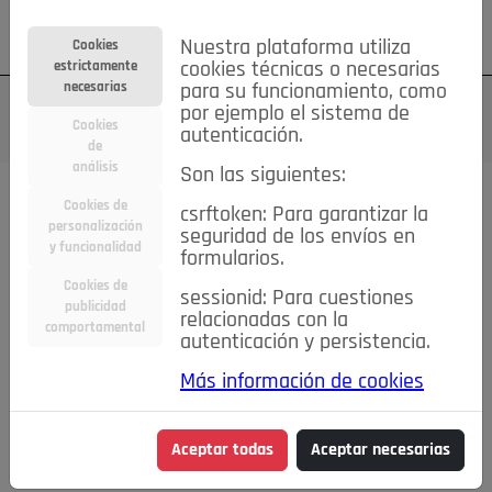
Su cuenta
Regístrese
¿Olvidó su contraseña?
Nuestra plataforma utiliza
Cookies
estrictamente
cookies técnicas o necesarias
necesarias
para su funcionamiento, como
por ejemplo el sistema de
Cookies
autenticación.
de
análisis
Son las siguientes:
Cookies de
csrftoken: Para garantizar la
TODAS
Deporte
Bicicletas
Deportes y Ocio
personalización
seguridad de los envíos en
y funcionalidad
formularios.
Empleo
Hogar
Electrodomésticos
Hogar y Jardín
Cookies de
sessionid: Para cuestiones
Inmobiliaria
Niños y Bebés
Construcción y Reformas
publicidad
relacionadas con la
comportamental
autenticación y persistencia.
Moda
Motor
Inmobiliaria
Accesorios
Ropa
Más información de cookies
Ocio
Coches
Motor y Accesorios
Motos
Otros
Cine, Libros y Música
Coleccionismo
Otros
Aceptar todas
Aceptar necesarias
Servicios
Tecnología
Empleo
Servicios