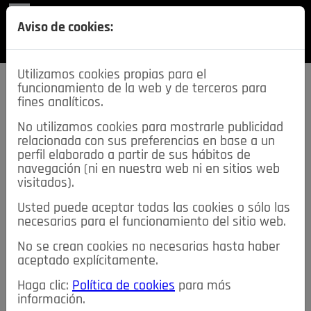
REVISTA
Aviso de cookies:
SECCIONES
Utilizamos cookies propias para el
funcionamiento de la web y de terceros para
fines analíticos.
No utilizamos cookies para mostrarle publicidad
relacionada con sus preferencias en base a un
descarga esta
perfil elaborado a partir de sus hábitos de
REVISTA
navegación (ni en nuestra web ni en sitios web
visitados).
Usted puede aceptar todas las cookies o sólo las
≡
NOTICIAS
necesarias para el funcionamiento del sitio web.
No se crean cookies no necesarias hasta haber
NOTICIAS
SERVICIOS DE INTERÉS
aceptado explícitamente.
TABLÓN DE ANUNCIOS
MIS ANUNCIOS
CONTACTO
Haga clic:
Política de cookies
para más
información.
NOSOTROS