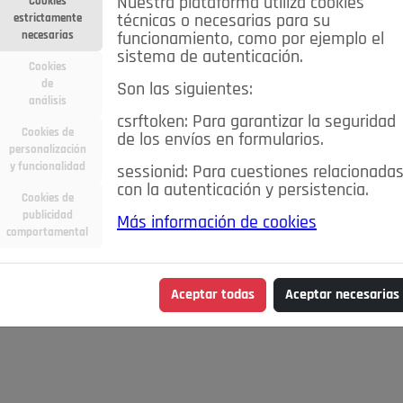
Nuestra plataforma utiliza cookies
Cookies
estrictamente
técnicas o necesarias para su
necesarias
funcionamiento, como por ejemplo el
sistema de autenticación.
Cookies
de
Son las siguientes:
análisis
csrftoken: Para garantizar la seguridad
Cookies de
de los envíos en formularios.
personalización
y funcionalidad
sessionid: Para cuestiones relacionada
con la autenticación y persistencia.
Cookies de
publicidad
Más información de cookies
comportamental
Aceptar todas
Aceptar necesarias