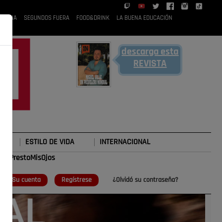
 RUBIA
SEGUNDOS FUERA
FOOD&DRINK
LA BUENA EDUCACIÓN
descarga esta
REVISTA
ESTILO DE VIDA
INTERNACIONAL
#TePrestoMisOjos
o
Su cuenta
Regístrese
¿Olvidó su contraseña?