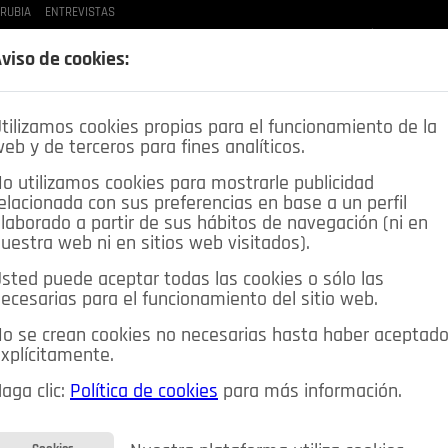
 RUBIA
ENTREVISTAS
LAS BUENAS MANERAS
LO QUE TE DIJE
SPLEEN DE POZUELO
CRÓNICAS DE UNA
viso de cookies:
tilizamos cookies propias para el funcionamiento de la
eb y de terceros para fines analíticos.
o utilizamos cookies para mostrarle publicidad
elacionada con sus preferencias en base a un perfil
laborado a partir de sus hábitos de navegación (ni en
uestra web ni en sitios web visitados).
sted puede aceptar todas las cookies o sólo las
DEPORTES
OPINIÓN IN
SALUD
🔴 EN DIRECTO
ecesarias para el funcionamiento del sitio web.
ia&Tecnología
Educación
Caridad
Pozuelo en imágenes
o se crean cookies no necesarias hasta haber aceptad
xplícitamente.
CIOS
MIS ANUNCIOS
CONTACTO
NOSOTROS
aga clic:
Política de cookies
para más información.