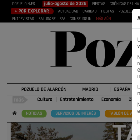
julio-agosto de 2026
POZUELOIN.ES
FIESTAS
CRÓNICAS DE UNA
+ POR EXPLORAR
ACTUALIDAD
CARIDAD
FIESTAS
POZUELEROS
A
ENTREVISTAS
SALUD&BELLEZA
CONSEJOS IN
MÁS AÚN
U
w
N
r
e
n
U
POZUELO DE ALARCÓN
MADRID
ESPAÑA
n
Cultura
Entretenimiento
Economía
Cienc
N
e
NOTICIAS
SERVICIOS DE INTERÉS
TABLÓN DE ANUN
H