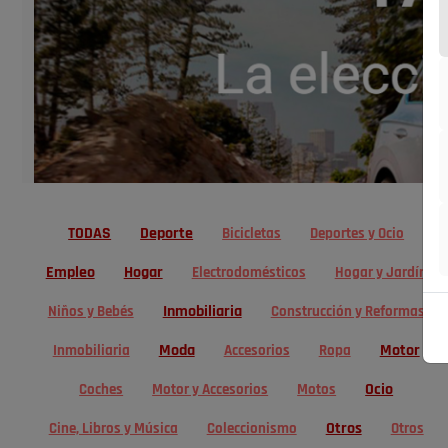
TODAS
Deporte
Bicicletas
Deportes y Ocio
Empleo
Hogar
Electrodomésticos
Hogar y Jardín
Inmobiliaria
Niños y Bebés
Construcción y Reformas
Moda
Motor
Inmobiliaria
Accesorios
Ropa
Ocio
Coches
Motor y Accesorios
Motos
Otros
Cine, Libros y Música
Coleccionismo
Otros