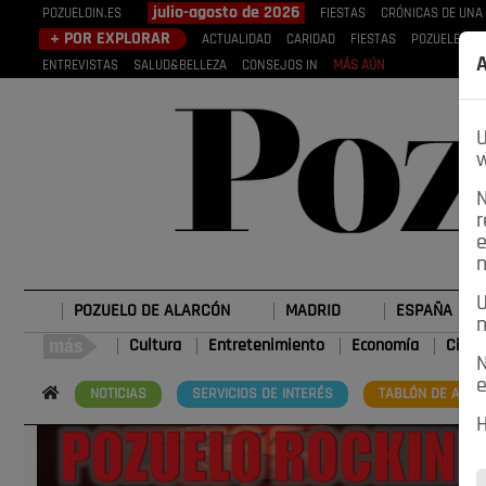
julio-agosto de 2026
POZUELOIN.ES
FIESTAS
CRÓNICAS DE UNA
+ POR EXPLORAR
ACTUALIDAD
CARIDAD
FIESTAS
POZUELEROS
A
ENTREVISTAS
SALUD&BELLEZA
CONSEJOS IN
MÁS AÚN
U
w
N
r
e
n
U
POZUELO DE ALARCÓN
MADRID
ESPAÑA
n
Cultura
Entretenimiento
Economía
Cienc
N
e
NOTICIAS
SERVICIOS DE INTERÉS
TABLÓN DE ANUN
H