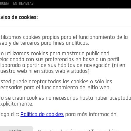
 RUBIA
ENTREVISTAS
LAS BUENAS MANERAS
LO QUE TE DIJE
SPLEEN DE POZUELO
CRÓNICAS DE UNA
viso de cookies:
tilizamos cookies propias para el funcionamiento de la
eb y de terceros para fines analíticos.
o utilizamos cookies para mostrarle publicidad
elacionada con sus preferencias en base a un perfil
laborado a partir de sus hábitos de navegación (ni en
uestra web ni en sitios web visitados).
sted puede aceptar todas las cookies o sólo las
DEPORTES
OPINIÓN IN
SALUD
🔴 EN DIRECTO
ecesarias para el funcionamiento del sitio web.
ia&Tecnología
Educación
Caridad
Pozuelo en imágenes
o se crean cookies no necesarias hasta haber aceptad
xplícitamente.
CIOS
MIS ANUNCIOS
CONTACTO
NOSOTROS
aga clic:
Política de cookies
para más información.