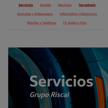
Servicios
Tecnología
Empleo
Servicios
Consolas y Videojuegos
Informática y Electrónica
Móviles y Telefonía
TV, Audio y Foto