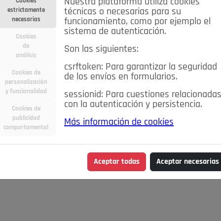
Nuestra plataforma utiliza cookies
Cookies
estrictamente
técnicas o necesarias para su
necesarias
funcionamiento, como por ejemplo el
sistema de autenticación.
Cookies
de
Son las siguientes:
análisis
csrftoken: Para garantizar la seguridad
Cookies de
de los envíos en formularios.
personalización
y funcionalidad
sessionid: Para cuestiones relacionada
con la autenticación y persistencia.
Cookies de
publicidad
Más información de cookies
comportamental
Aceptar todas
Aceptar necesarias