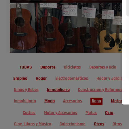
TODAS
Deporte
Bicicletas
Deportes y Ocio
Empleo
Hogar
Electrodomésticos
Hogar y Jardín
Inmobiliaria
Niños y Bebés
Construcción y Reformas
Moda
Motor
Inmobiliaria
Accesorios
Ropa
Ocio
Coches
Motor y Accesorios
Motos
Otros
Cine, Libros y Música
Coleccionismo
Otros