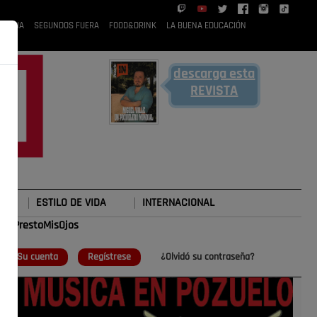
 RUBIA
SEGUNDOS FUERA
FOOD&DRINK
LA BUENA EDUCACIÓN
descarga esta
REVISTA
ESTILO DE VIDA
INTERNACIONAL
#TePrestoMisOjos
o
Su cuenta
Regístrese
¿Olvidó su contraseña?