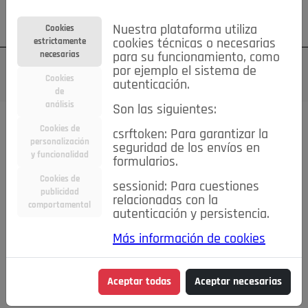
Su cuenta
Regístrese
¿Olvidó su contraseña?
Nuestra plataforma utiliza
Cookies
estrictamente
cookies técnicas o necesarias
necesarias
para su funcionamiento, como
por ejemplo el sistema de
Cookies
autenticación.
de
análisis
Son las siguientes:
Cookies de
csrftoken: Para garantizar la
TODAS
Deporte
Bicicletas
Deportes y Ocio
personalización
seguridad de los envíos en
y funcionalidad
formularios.
Empleo
Hogar
Electrodomésticos
Hogar y Jardín
Cookies de
sessionid: Para cuestiones
publicidad
Inmobiliaria
Niños y Bebés
Construcción y Reformas
relacionadas con la
comportamental
autenticación y persistencia.
Moda
Motor
Inmobiliaria
Accesorios
Ropa
Más información de cookies
Ocio
Coches
Motor y Accesorios
Motos
Otros
Cine, Libros y Música
Coleccionismo
Otros
Aceptar todas
Aceptar necesarias
Servicios
Tecnología
Empleo
Servicios