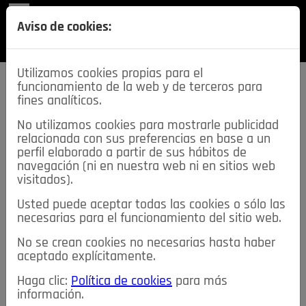
REVISTA
Aviso de cookies:
SECCIONES
Utilizamos cookies propias para el
funcionamiento de la web y de terceros para
fines analíticos.
No utilizamos cookies para mostrarle publicidad
relacionada con sus preferencias en base a un
descarga esta
perfil elaborado a partir de sus hábitos de
REVISTA
navegación (ni en nuestra web ni en sitios web
visitados).
Usted puede aceptar todas las cookies o sólo las
≡
NOTICIAS
necesarias para el funcionamiento del sitio web.
No se crean cookies no necesarias hasta haber
NOTICIAS
SERVICIOS DE INTERÉS
aceptado explícitamente.
TABLÓN DE ANUNCIOS
MIS ANUNCIOS
CONTACTO
Haga clic:
Política de cookies
para más
información.
NOSOTROS