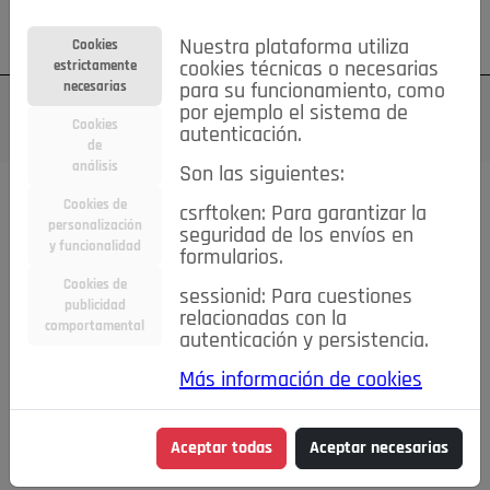
Su cuenta
Regístrese
¿Olvidó su contraseña?
Nuestra plataforma utiliza
Cookies
estrictamente
cookies técnicas o necesarias
necesarias
para su funcionamiento, como
por ejemplo el sistema de
Cookies
autenticación.
de
análisis
Son las siguientes:
Cookies de
csrftoken: Para garantizar la
TODAS
Deporte
Bicicletas
Deportes y Ocio
personalización
seguridad de los envíos en
y funcionalidad
formularios.
Empleo
Hogar
Electrodomésticos
Hogar y Jardín
Cookies de
sessionid: Para cuestiones
Inmobiliaria
Niños y Bebés
Construcción y Reformas
publicidad
relacionadas con la
comportamental
autenticación y persistencia.
Moda
Motor
Inmobiliaria
Accesorios
Ropa
Más información de cookies
Ocio
Coches
Motor y Accesorios
Motos
Otros
Cine, Libros y Música
Coleccionismo
Otros
Aceptar todas
Aceptar necesarias
Servicios
Tecnología
Empleo
Servicios