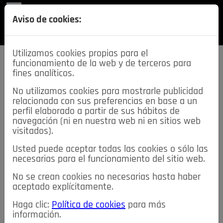
REVISTA
Aviso de cookies:
SECCIONES
Utilizamos cookies propias para el
funcionamiento de la web y de terceros para
fines analíticos.
No utilizamos cookies para mostrarle publicidad
relacionada con sus preferencias en base a un
descarga esta
perfil elaborado a partir de sus hábitos de
REVISTA
navegación (ni en nuestra web ni en sitios web
visitados).
Usted puede aceptar todas las cookies o sólo las
≡
NOTICIAS
necesarias para el funcionamiento del sitio web.
No se crean cookies no necesarias hasta haber
NOTICIAS
SERVICIOS DE INTERÉS
aceptado explícitamente.
TABLÓN DE ANUNCIOS
MIS ANUNCIOS
CONTACTO
Haga clic:
Política de cookies
para más
información.
NOSOTROS