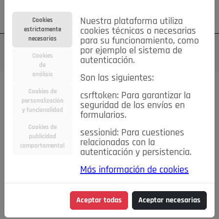
Su cuenta
Regístrese
¿Olvidó su contraseña?
Nuestra plataforma utiliza
Cookies
estrictamente
cookies técnicas o necesarias
necesarias
para su funcionamiento, como
por ejemplo el sistema de
Cookies
autenticación.
de
análisis
Son las siguientes:
Cookies de
csrftoken: Para garantizar la
TODAS
Deporte
Bicicletas
Deportes y Ocio
personalización
seguridad de los envíos en
y funcionalidad
formularios.
Empleo
Hogar
Electrodomésticos
Hogar y Jardín
Cookies de
sessionid: Para cuestiones
publicidad
Inmobiliaria
Niños y Bebés
Construcción y Reformas
relacionadas con la
comportamental
autenticación y persistencia.
Moda
Motor
Inmobiliaria
Accesorios
Ropa
Más información de cookies
Ocio
Coches
Motor y Accesorios
Motos
Otros
Cine, Libros y Música
Coleccionismo
Otros
Aceptar todas
Aceptar necesarias
Servicios
Tecnología
Empleo
Servicios