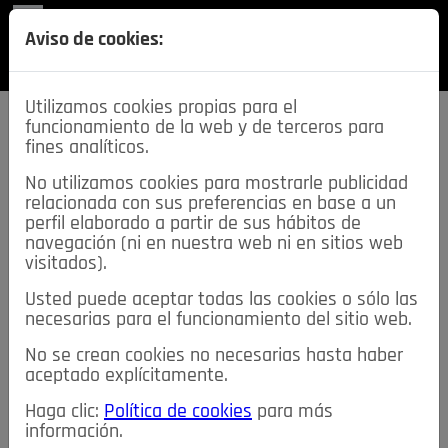
REVISTA
Aviso de cookies:
SECCIONES
Utilizamos cookies propias para el
funcionamiento de la web y de terceros para
fines analíticos.
No utilizamos cookies para mostrarle publicidad
relacionada con sus preferencias en base a un
descarga esta
perfil elaborado a partir de sus hábitos de
REVISTA
navegación (ni en nuestra web ni en sitios web
visitados).
Usted puede aceptar todas las cookies o sólo las
≡
NOTICIAS
necesarias para el funcionamiento del sitio web.
No se crean cookies no necesarias hasta haber
NOTICIAS
SERVICIOS DE INTERÉS
aceptado explícitamente.
TABLÓN DE ANUNCIOS
MIS ANUNCIOS
CONTACTO
Haga clic:
Política de cookies
para más
información.
NOSOTROS