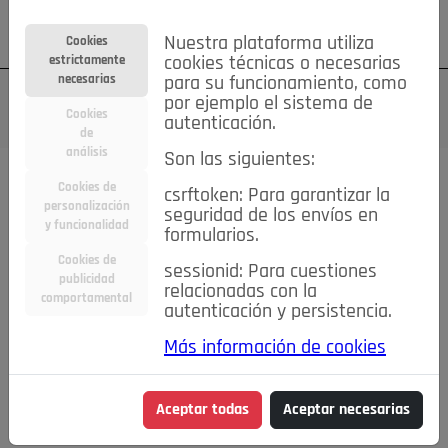
Su cuenta
Regístrese
¿Olvidó su contraseña?
Nuestra plataforma utiliza
Cookies
estrictamente
cookies técnicas o necesarias
necesarias
para su funcionamiento, como
por ejemplo el sistema de
Cookies
autenticación.
de
análisis
Son las siguientes:
Cookies de
csrftoken: Para garantizar la
TODAS
Deporte
Bicicletas
Deportes y Ocio
personalización
seguridad de los envíos en
y funcionalidad
formularios.
Empleo
Hogar
Electrodomésticos
Hogar y Jardín
Cookies de
sessionid: Para cuestiones
Inmobiliaria
Niños y Bebés
Construcción y Reformas
publicidad
relacionadas con la
comportamental
autenticación y persistencia.
Moda
Motor
Inmobiliaria
Accesorios
Ropa
Más información de cookies
Ocio
Coches
Motor y Accesorios
Motos
Otros
Cine, Libros y Música
Coleccionismo
Otros
Aceptar todas
Aceptar necesarias
Servicios
Tecnología
Empleo
Servicios