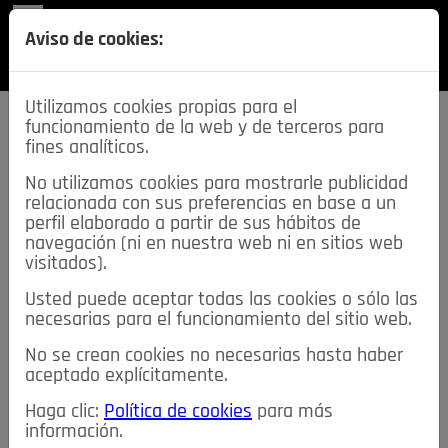
REVISTA
Aviso de cookies:
SECCIONES
Utilizamos cookies propias para el
funcionamiento de la web y de terceros para
fines analíticos.
No utilizamos cookies para mostrarle publicidad
relacionada con sus preferencias en base a un
descarga esta
perfil elaborado a partir de sus hábitos de
REVISTA
navegación (ni en nuestra web ni en sitios web
visitados).
Usted puede aceptar todas las cookies o sólo las
≡
NOTICIAS
necesarias para el funcionamiento del sitio web.
No se crean cookies no necesarias hasta haber
NOTICIAS
SERVICIOS DE INTERÉS
aceptado explícitamente.
TABLÓN DE ANUNCIOS
MIS ANUNCIOS
CONTACTO
Haga clic:
Política de cookies
para más
información.
NOSOTROS