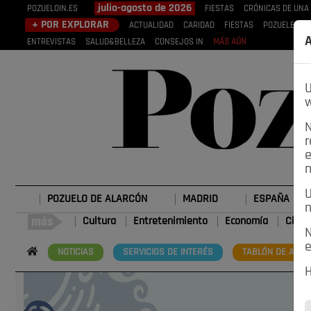
julio-agosto de 2026
POZUELOIN.ES
FIESTAS
CRÓNICAS DE UNA
+ POR EXPLORAR
ACTUALIDAD
CARIDAD
FIESTAS
POZUELEROS
A
ENTREVISTAS
SALUD&BELLEZA
CONSEJOS IN
MÁS AÚN
U
w
N
r
e
n
U
POZUELO DE ALARCÓN
MADRID
ESPAÑA
n
Cultura
Entretenimiento
Economía
Cienc
N
e
NOTICIAS
SERVICIOS DE INTERÉS
TABLÓN DE ANUN
H