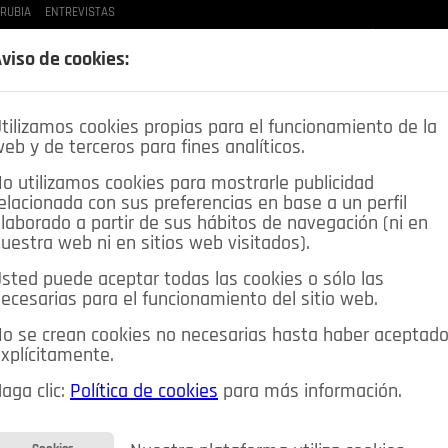
 RUBIA
ENTREVISTAS
LAS BUENAS MANERAS
LO QUE TE DIJE
SPLEEN DE POZUELO
CRÓNICAS DE UNA
viso de cookies:
tilizamos cookies propias para el funcionamiento de la
eb y de terceros para fines analíticos.
o utilizamos cookies para mostrarle publicidad
elacionada con sus preferencias en base a un perfil
laborado a partir de sus hábitos de navegación (ni en
uestra web ni en sitios web visitados).
sted puede aceptar todas las cookies o sólo las
DEPORTES
OPINIÓN IN
SALUD
🔴 EN DIRECTO
ecesarias para el funcionamiento del sitio web.
ia&Tecnología
Educación
Caridad
Pozuelo en imágenes
o se crean cookies no necesarias hasta haber aceptad
xplícitamente.
CIOS
MIS ANUNCIOS
CONTACTO
NOSOTROS
aga clic:
Política de cookies
para más información.