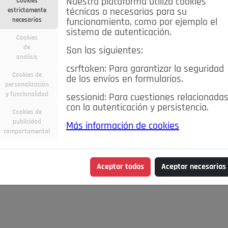
Nuestra plataforma utiliza cookies
Cookies
estrictamente
técnicas o necesarias para su
necesarias
funcionamiento, como por ejemplo el
sistema de autenticación.
Cookies
de
Son las siguientes:
análisis
csrftoken: Para garantizar la seguridad
Cookies de
de los envíos en formularios.
personalización
y funcionalidad
sessionid: Para cuestiones relacionada
con la autenticación y persistencia.
Cookies de
publicidad
Más información de cookies
comportamental
Aceptar todas
Aceptar necesarias