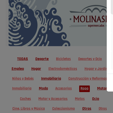
TODAS
Deporte
Bicicletas
Deportes y Ocio
Empleo
Hogar
Electrodomésticos
Hogar y Jardín
Inmobiliaria
Niños y Bebés
Construcción y Reformas
Moda
Motor
Inmobiliaria
Accesorios
Ropa
Ocio
Coches
Motor y Accesorios
Motos
Otros
Cine, Libros y Música
Coleccionismo
Otros