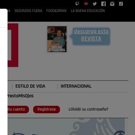
 RUBIA
SEGUNDOS FUERA
FOOD&DRINK
LA BUENA EDUCACIÓN
descarga esta
REVISTA
ESTILO DE VIDA
INTERNACIONAL
#TePrestoMisOjos
o
Su cuenta
Regístrese
¿Olvidó su contraseña?