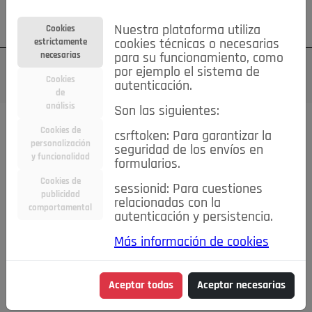
Su cuenta
Regístrese
¿Olvidó su contraseña?
Nuestra plataforma utiliza
Cookies
estrictamente
cookies técnicas o necesarias
necesarias
para su funcionamiento, como
por ejemplo el sistema de
Cookies
autenticación.
de
análisis
Son las siguientes:
Cookies de
csrftoken: Para garantizar la
TODAS
Deporte
Bicicletas
Deportes y Ocio
personalización
seguridad de los envíos en
y funcionalidad
formularios.
Empleo
Hogar
Electrodomésticos
Hogar y Jardín
Cookies de
sessionid: Para cuestiones
Inmobiliaria
Niños y Bebés
Construcción y Reformas
publicidad
relacionadas con la
comportamental
autenticación y persistencia.
Moda
Motor
Inmobiliaria
Accesorios
Ropa
Más información de cookies
Ocio
Coches
Motor y Accesorios
Motos
Otros
Cine, Libros y Música
Coleccionismo
Otros
Aceptar todas
Aceptar necesarias
Servicios
Tecnología
Empleo
Servicios