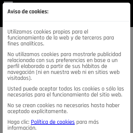
REVISTA
Aviso de cookies:
SECCIONES
Utilizamos cookies propias para el
funcionamiento de la web y de terceros para
fines analíticos.
No utilizamos cookies para mostrarle publicidad
relacionada con sus preferencias en base a un
descarga esta
perfil elaborado a partir de sus hábitos de
REVISTA
navegación (ni en nuestra web ni en sitios web
visitados).
Usted puede aceptar todas las cookies o sólo las
≡
NOTICIAS
necesarias para el funcionamiento del sitio web.
No se crean cookies no necesarias hasta haber
NOTICIAS
SERVICIOS DE INTERÉS
aceptado explícitamente.
TABLÓN DE ANUNCIOS
MIS ANUNCIOS
CONTACTO
Haga clic:
Política de cookies
para más
información.
NOSOTROS