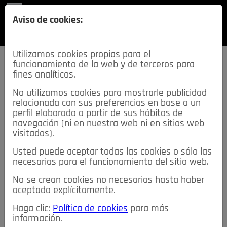
REVISTA
Aviso de cookies:
SECCIONES
Utilizamos cookies propias para el
funcionamiento de la web y de terceros para
fines analíticos.
No utilizamos cookies para mostrarle publicidad
relacionada con sus preferencias en base a un
descarga esta
perfil elaborado a partir de sus hábitos de
REVISTA
navegación (ni en nuestra web ni en sitios web
visitados).
Usted puede aceptar todas las cookies o sólo las
≡
NOTICIAS
necesarias para el funcionamiento del sitio web.
No se crean cookies no necesarias hasta haber
NOTICIAS
SERVICIOS DE INTERÉS
aceptado explícitamente.
TABLÓN DE ANUNCIOS
MIS ANUNCIOS
CONTACTO
Haga clic:
Política de cookies
para más
información.
NOSOTROS