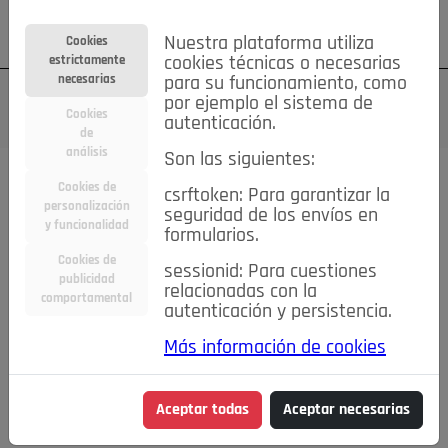
Su cuenta
Regístrese
¿Olvidó su contraseña?
Nuestra plataforma utiliza
Cookies
estrictamente
cookies técnicas o necesarias
necesarias
para su funcionamiento, como
por ejemplo el sistema de
Cookies
autenticación.
de
análisis
Son las siguientes:
Cookies de
csrftoken: Para garantizar la
TODAS
Deporte
Bicicletas
Deportes y Ocio
personalización
seguridad de los envíos en
y funcionalidad
formularios.
Empleo
Hogar
Electrodomésticos
Hogar y Jardín
Cookies de
sessionid: Para cuestiones
Inmobiliaria
Niños y Bebés
Construcción y Reformas
publicidad
relacionadas con la
comportamental
autenticación y persistencia.
Moda
Motor
Inmobiliaria
Accesorios
Ropa
Más información de cookies
Ocio
Coches
Motor y Accesorios
Motos
Otros
Cine, Libros y Música
Coleccionismo
Otros
Aceptar todas
Aceptar necesarias
Servicios
Tecnología
Empleo
Servicios