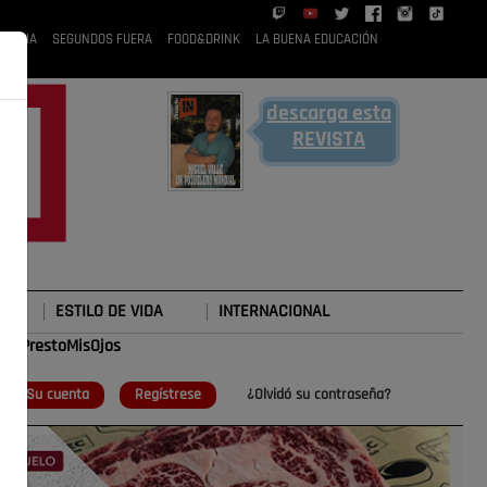
 RUBIA
SEGUNDOS FUERA
FOOD&DRINK
LA BUENA EDUCACIÓN
descarga esta
REVISTA
ESTILO DE VIDA
INTERNACIONAL
#TePrestoMisOjos
o
Su cuenta
Regístrese
¿Olvidó su contraseña?