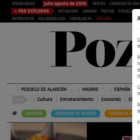
julio-agosto de 2026
POZUELOIN.ES
FIESTAS
CRÓNICAS DE UNA
+ POR EXPLORAR
ACTUALIDAD
CARIDAD
FIESTAS
POZUELEROS
A
ENTREVISTAS
SALUD&BELLEZA
CONSEJOS IN
MÁS AÚN
U
w
N
r
e
n
U
POZUELO DE ALARCÓN
MADRID
ESPAÑA
n
Cultura
Entretenimiento
Economía
Cienc
N
e
NOTICIAS
SERVICIOS DE INTERÉS
TABLÓN DE ANUN
H