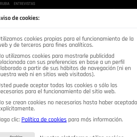
 RUBIA
ENTREVISTAS
LAS BUENAS MANERAS
LO QUE TE DIJE
SPLEEN DE POZUELO
CRÓNICAS DE UNA
viso de cookies:
tilizamos cookies propias para el funcionamiento de la
eb y de terceros para fines analíticos.
o utilizamos cookies para mostrarle publicidad
elacionada con sus preferencias en base a un perfil
laborado a partir de sus hábitos de navegación (ni en
uestra web ni en sitios web visitados).
sted puede aceptar todas las cookies o sólo las
DEPORTES
OPINIÓN IN
SALUD
🔴 EN DIRECTO
ecesarias para el funcionamiento del sitio web.
ia&Tecnología
Educación
Caridad
Pozuelo en imágenes
o se crean cookies no necesarias hasta haber aceptad
xplícitamente.
CIOS
MIS ANUNCIOS
CONTACTO
NOSOTROS
aga clic:
Política de cookies
para más información.