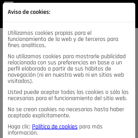
REVISTA
Aviso de cookies:
SECCIONES
Utilizamos cookies propias para el
funcionamiento de la web y de terceros para
fines analíticos.
No utilizamos cookies para mostrarle publicidad
relacionada con sus preferencias en base a un
descarga esta
perfil elaborado a partir de sus hábitos de
REVISTA
navegación (ni en nuestra web ni en sitios web
visitados).
Usted puede aceptar todas las cookies o sólo las
≡
NOTICIAS
necesarias para el funcionamiento del sitio web.
No se crean cookies no necesarias hasta haber
NOTICIAS
SERVICIOS DE INTERÉS
aceptado explícitamente.
TABLÓN DE ANUNCIOS
MIS ANUNCIOS
CONTACTO
Haga clic:
Política de cookies
para más
información.
NOSOTROS