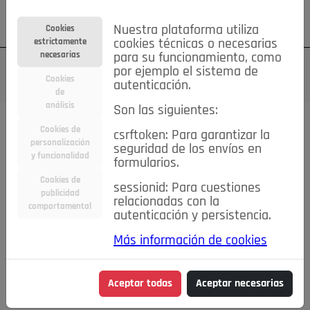
Su cuenta
Regístrese
¿Olvidó su contraseña?
Nuestra plataforma utiliza
Cookies
estrictamente
cookies técnicas o necesarias
necesarias
para su funcionamiento, como
por ejemplo el sistema de
Cookies
autenticación.
de
análisis
Son las siguientes:
Cookies de
csrftoken: Para garantizar la
TODAS
Deporte
Bicicletas
Deportes y Ocio
personalización
seguridad de los envíos en
y funcionalidad
formularios.
Empleo
Hogar
Electrodomésticos
Hogar y Jardín
Cookies de
sessionid: Para cuestiones
Inmobiliaria
Niños y Bebés
Construcción y Reformas
publicidad
relacionadas con la
comportamental
autenticación y persistencia.
Moda
Motor
Inmobiliaria
Accesorios
Ropa
Más información de cookies
Ocio
Coches
Motor y Accesorios
Motos
Otros
Cine, Libros y Música
Coleccionismo
Otros
Aceptar todas
Aceptar necesarias
Servicios
Tecnología
Empleo
Servicios