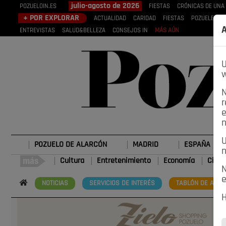
julio-agosto de 2026
POZUELOIN.ES
FIESTAS
CRÓNICAS DE UNA
+ POR EXPLORAR
ACTUALIDAD
CARIDAD
FIESTAS
POZUELEROS
A
ENTREVISTAS
SALUD&BELLEZA
CONSEJOS IN
MÁS AÚN
U
w
N
r
e
n
U
POZUELO DE ALARCÓN
MADRID
ESPAÑA
n
Cultura
Entretenimiento
Economía
Cienc
N
e
NOTICIAS
SERVICIOS DE INTERÉS
TABLÓN DE ANUN
H