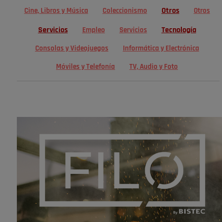
Otros
Cine, Libros y Música
Coleccionismo
Otros
Servicios
Tecnología
Empleo
Servicios
Consolas y Videojuegos
Informática y Electrónica
Móviles y Telefonía
TV, Audio y Foto