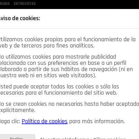
 RUBIA
ENTREVISTAS
LAS BUENAS MANERAS
LO QUE TE DIJE
SPLEEN DE POZUELO
CRÓNICAS DE UNA
viso de cookies:
tilizamos cookies propias para el funcionamiento de la
eb y de terceros para fines analíticos.
o utilizamos cookies para mostrarle publicidad
elacionada con sus preferencias en base a un perfil
laborado a partir de sus hábitos de navegación (ni en
uestra web ni en sitios web visitados).
sted puede aceptar todas las cookies o sólo las
DEPORTES
OPINIÓN IN
SALUD
🔴 EN DIRECTO
ecesarias para el funcionamiento del sitio web.
ia&Tecnología
Educación
Caridad
Pozuelo en imágenes
o se crean cookies no necesarias hasta haber aceptad
xplícitamente.
CIOS
MIS ANUNCIOS
CONTACTO
NOSOTROS
aga clic:
Política de cookies
para más información.