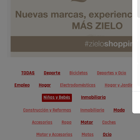
TODAS
Deporte
Bicicletas
Deportes y Ocio
Empleo
Hogar
Electrodomésticos
Hogar y Jardín
Inmobiliaria
Niños y Bebés
Moda
Construcción y Reformas
Inmobiliaria
Motor
Accesorios
Ropa
Coches
Ocio
Motor y Accesorios
Motos