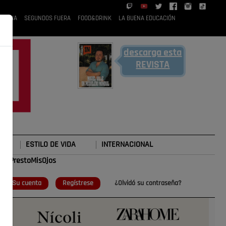
 RUBIA
SEGUNDOS FUERA
FOOD&DRINK
LA BUENA EDUCACIÓN
descarga esta
REVISTA
ESTILO DE VIDA
INTERNACIONAL
#TePrestoMisOjos
o
Su cuenta
Regístrese
¿Olvidó su contraseña?