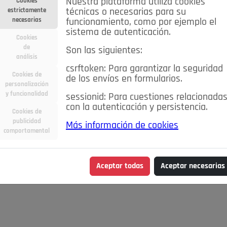
Nuestra plataforma utiliza cookies
Cookies
estrictamente
técnicas o necesarias para su
necesarias
funcionamiento, como por ejemplo el
sistema de autenticación.
Cookies
de
Son las siguientes:
análisis
csrftoken: Para garantizar la seguridad
Cookies de
de los envíos en formularios.
personalización
y funcionalidad
sessionid: Para cuestiones relacionada
con la autenticación y persistencia.
Cookies de
publicidad
Más información de cookies
comportamental
Aceptar todas
Aceptar necesarias