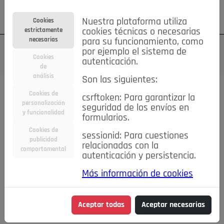
Su cuenta
Regístrese
¿Olvidó su contraseña?
Nuestra plataforma utiliza
Cookies
estrictamente
cookies técnicas o necesarias
necesarias
para su funcionamiento, como
por ejemplo el sistema de
Cookies
autenticación.
de
análisis
Son las siguientes:
Cookies de
csrftoken: Para garantizar la
TODAS
Deporte
Bicicletas
Deportes y Ocio
personalización
seguridad de los envíos en
y funcionalidad
formularios.
Empleo
Hogar
Electrodomésticos
Hogar y Jardín
Cookies de
sessionid: Para cuestiones
Inmobiliaria
Niños y Bebés
Construcción y Reformas
publicidad
relacionadas con la
comportamental
autenticación y persistencia.
Moda
Motor
Inmobiliaria
Accesorios
Ropa
Más información de cookies
Ocio
Coches
Motor y Accesorios
Motos
Otros
Cine, Libros y Música
Coleccionismo
Otros
Aceptar todas
Aceptar necesarias
Servicios
Tecnología
Empleo
Servicios