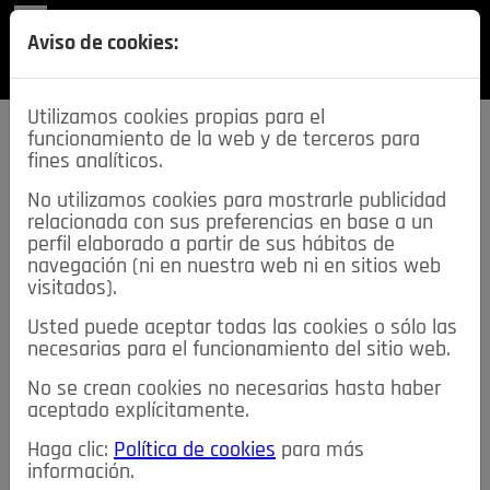
REVISTA
Aviso de cookies:
SECCIONES
Utilizamos cookies propias para el
funcionamiento de la web y de terceros para
fines analíticos.
No utilizamos cookies para mostrarle publicidad
relacionada con sus preferencias en base a un
descarga esta
perfil elaborado a partir de sus hábitos de
REVISTA
navegación (ni en nuestra web ni en sitios web
visitados).
Usted puede aceptar todas las cookies o sólo las
≡
NOTICIAS
necesarias para el funcionamiento del sitio web.
No se crean cookies no necesarias hasta haber
NOTICIAS
SERVICIOS DE INTERÉS
aceptado explícitamente.
TABLÓN DE ANUNCIOS
MIS ANUNCIOS
CONTACTO
Haga clic:
Política de cookies
para más
información.
NOSOTROS