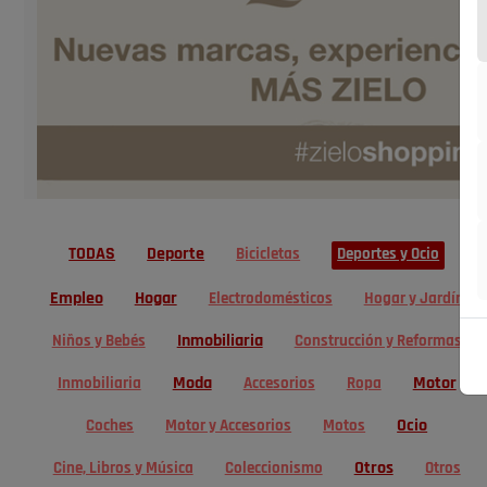
TODAS
Deporte
Bicicletas
Deportes y Ocio
Empleo
Hogar
Electrodomésticos
Hogar y Jardín
Inmobiliaria
Niños y Bebés
Construcción y Reformas
Moda
Motor
Inmobiliaria
Accesorios
Ropa
Ocio
Coches
Motor y Accesorios
Motos
Otros
Cine, Libros y Música
Coleccionismo
Otros