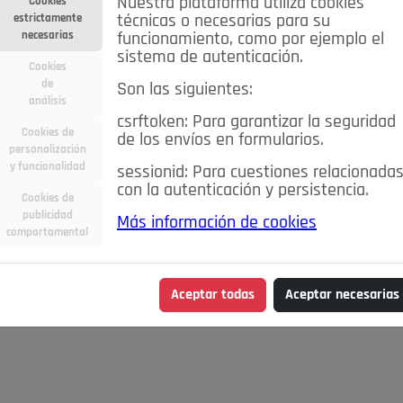
Nuestra plataforma utiliza cookies
Cookies
estrictamente
técnicas o necesarias para su
necesarias
funcionamiento, como por ejemplo el
sistema de autenticación.
Cookies
de
Son las siguientes:
análisis
csrftoken: Para garantizar la seguridad
Cookies de
de los envíos en formularios.
personalización
y funcionalidad
sessionid: Para cuestiones relacionada
con la autenticación y persistencia.
Cookies de
publicidad
Más información de cookies
comportamental
Aceptar todas
Aceptar necesarias