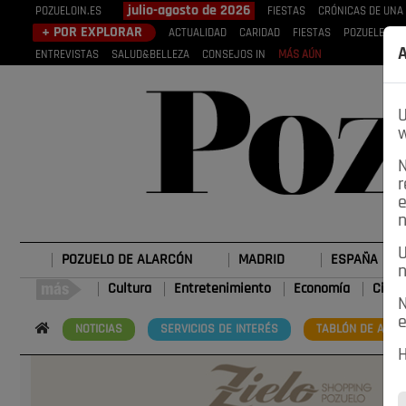
julio-agosto de 2026
POZUELOIN.ES
FIESTAS
CRÓNICAS DE UNA
+ POR EXPLORAR
ACTUALIDAD
CARIDAD
FIESTAS
POZUELEROS
A
ENTREVISTAS
SALUD&BELLEZA
CONSEJOS IN
MÁS AÚN
U
w
N
r
e
n
U
POZUELO DE ALARCÓN
MADRID
ESPAÑA
n
Cultura
Entretenimiento
Economía
Cienc
N
e
NOTICIAS
SERVICIOS DE INTERÉS
TABLÓN DE ANUN
H