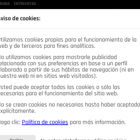
 RUBIA
ENTREVISTAS
LAS BUENAS MANERAS
LO QUE TE DIJE
SPLEEN DE POZUELO
CRÓNICAS DE UNA
viso de cookies:
tilizamos cookies propias para el funcionamiento de la
eb y de terceros para fines analíticos.
o utilizamos cookies para mostrarle publicidad
elacionada con sus preferencias en base a un perfil
laborado a partir de sus hábitos de navegación (ni en
uestra web ni en sitios web visitados).
sted puede aceptar todas las cookies o sólo las
DEPORTES
OPINIÓN IN
SALUD
🔴 EN DIRECTO
ecesarias para el funcionamiento del sitio web.
ia&Tecnología
Educación
Caridad
Pozuelo en imágenes
o se crean cookies no necesarias hasta haber aceptad
xplícitamente.
CIOS
MIS ANUNCIOS
CONTACTO
NOSOTROS
aga clic:
Política de cookies
para más información.