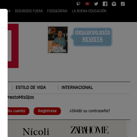
 RUBIA
SEGUNDOS FUERA
FOOD&DRINK
LA BUENA EDUCACIÓN
descarga esta
REVISTA
ESTILO DE VIDA
INTERNACIONAL
#TePrestoMisOjos
o
Su cuenta
Regístrese
¿Olvidó su contraseña?