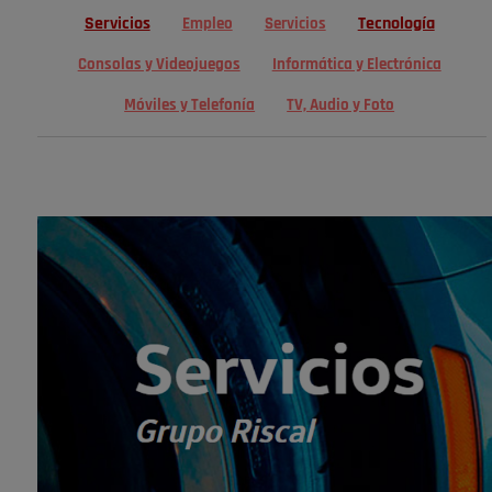
Servicios
Tecnología
Empleo
Servicios
Consolas y Videojuegos
Informática y Electrónica
Móviles y Telefonía
TV, Audio y Foto